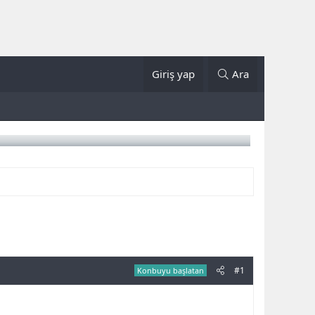
Giriş yap
Ara
#1
Konbuyu başlatan