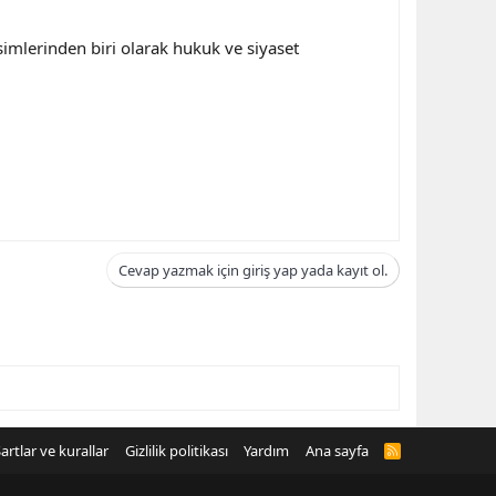
simlerinden biri olarak hukuk ve siyaset
Cevap yazmak için giriş yap yada kayıt ol.
artlar ve kurallar
Gizlilik politikası
Yardım
Ana sayfa
R
S
S