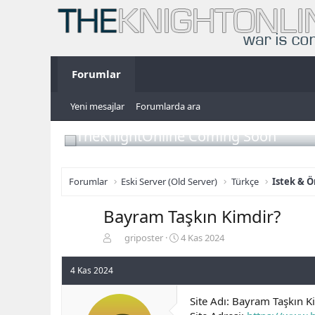
Forumlar
Yeni mesajlar
Forumlarda ara
TheKnightOnline Coming Soon
Forumlar
Eski Server (Old Server)
Türkçe
Istek & Ö
Bayram Taşkın Kimdir?
K
B
griposter
4 Kas 2024
o
a
n
ş
4 Kas 2024
b
l
u
a
Site Adı: Bayram Taşkın K
y
n
u
g