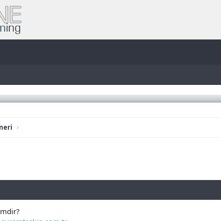
neri
imdir?