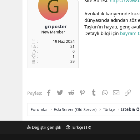
G
Site Adresi:
https://www.
b
ı
a
ç
Avukatlık kariyerinde kaz
ş
t
dünyasında adından söz e
l
a
griposter
Taşkın'ın hayatı, genç avu
a
r
New Member
Detaylı bilgi için
bayram t
t
i
a
h
19 Haz 2024
n
i
21
0
1
29
Facebook
Twitter
Reddit
Pinterest
Tumblr
WhatsApp
E-posta
Link
Paylaş:
Forumlar
Eski Server (Old Server)
Türkçe
Istek & Ö
Değiştir genişlik
Türkçe (TR)