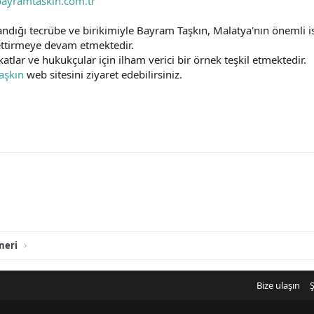
bayramtaskin.com.tr
andığı tecrübe ve birikimiyle Bayram Taşkın, Malatya'nın önemli i
ttirmeye devam etmektedir.
katlar ve hukukçular için ilham verici bir örnek teşkil etmektedir.
aşkın
web sitesini ziyaret edebilirsiniz.
neri
Bize ulaşın
Ş