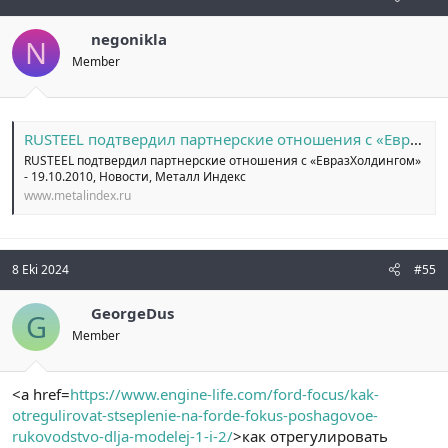
negonikla
N
Member
RUSTEEL подтвердил партнерские отношения с «ЕвразХолдингом» - 19.10.2010 / Новости / Металл Индекс
RUSTEEL подтвердил партнерские отношения с «ЕвразХолдингом»
- 19.10.2010, Новости, Металл Индекс
www.metalindex.ru
8 Eki 2024
#55
GeorgeDus
G
Member
<a href=
https://www.engine-life.com/ford-focus/kak-
otregulirovat-stseplenie-na-forde-fokus-poshagovoe-
rukovodstvo-dlja-modelej-1-i-2/
>как отрегулировать