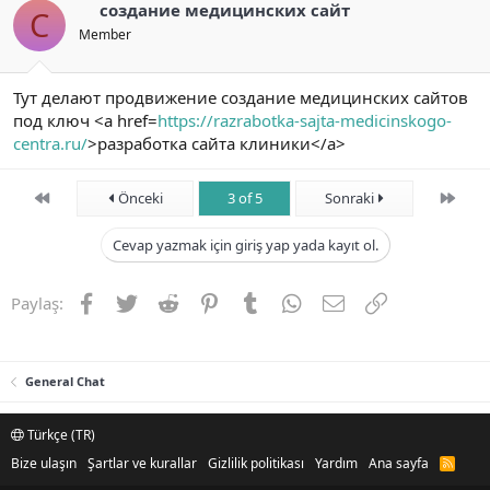
создание медицинских сайт
С
Member
Тут делают продвижение создание медицинских сайтов
под ключ <a href=
https://razrabotka-sajta-medicinskogo-
centra.ru/
>разработка сайта клиники</a>
First
Son
Önceki
3 of 5
Sonraki
Cevap yazmak için giriş yap yada kayıt ol.
Facebook
Twitter
Reddit
Pinterest
Tumblr
WhatsApp
E-posta
Link
Paylaş:
General Chat
Türkçe (TR)
Bize ulaşın
Şartlar ve kurallar
Gizlilik politikası
Yardım
Ana sayfa
R
S