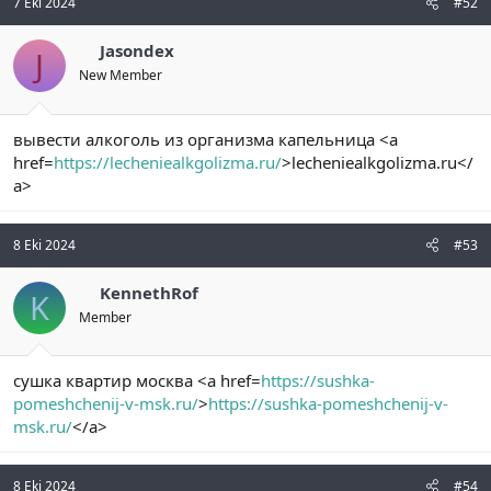
7 Eki 2024
#52
Jasondex
J
New Member
вывести алкоголь из организма капельница <a
href=
https://lecheniealkgolizma.ru/
>lecheniealkgolizma.ru</
a>
8 Eki 2024
#53
KennethRof
K
Member
сушка квартир москва <a href=
https://sushka-
pomeshchenij-v-msk.ru/
>
https://sushka-pomeshchenij-v-
msk.ru/
</a>
8 Eki 2024
#54