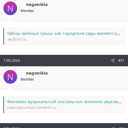
negonikla
N
Member
Тайны зелёных крыш: как городские сады меняют облик мегаполисов
cficom.ru
7 Eki 2024
#51
negonikla
N
Member
Феномен музыкальной ностальгии: влияние звуков прошлого на эмоциональное состояние
zolpet.bezschool2.minobr63.ru