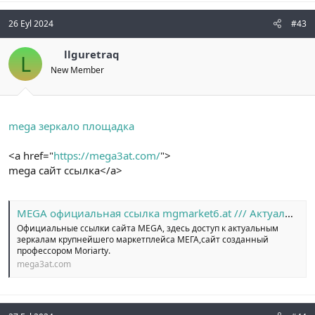
26 Eyl 2024
#43
llguretraq
L
New Member
mega зеркало площадка
<a href="
https://mega3at.com/
">
mega сайт ссылка</a>
MEGA официальная ссылка mgmarket6.at /// Актуальные ссылки MEGA
Официальные ссылки сайта MEGA, здесь доступ к актуальным
зеркалам крупнейшего маркетплейса МЕГА,сайт созданный
профессором Moriarty.
mega3at.com