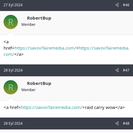
27 Eyl 2024
#46
RobertBup
R
Member
<a
href=
https://savoirfairemedia.com/
>
https://savoirfairemedia.
com/
</a>
28 Eyl 2024
#47
RobertBup
R
Member
<a href=
https://savoirfairemedia.com/
>raid carry wow</a>
28 Eyl 2024
#48