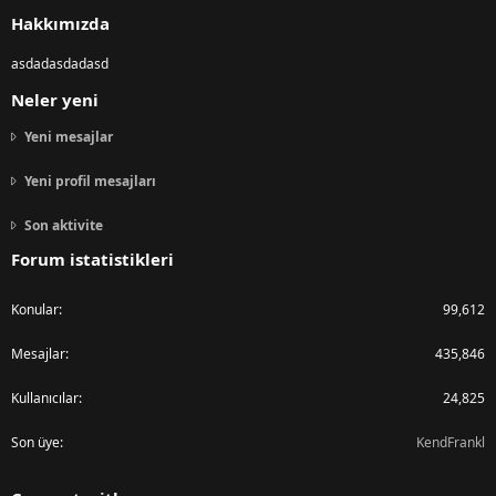
S
Hakkımızda
asdadasdadasd
Neler yeni
Yeni mesajlar
Yeni profil mesajları
Son aktivite
Forum istatistikleri
Konular
99,612
Mesajlar
435,846
Kullanıcılar
24,825
Son üye
KendFrankl