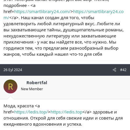
t
i
подробнее - <a
a
h
href=
https://smartlibrary24.com/
>
https://smartlibrary24.co
n
i
m/
</a>. Наш канал создан для того, чтобы
удовлетворить любой литературный вкус. Любите ли
вы захватывающие тайны, душещипательные романы,
нехудожественную литературу или захватывающие
приключения - у нас вы найдете все, что нужно. Мы
гордимся тем, что предлагаем разнообразный выбор
жанров, чтобы каждый нашел что-то для себя
26 Eyl 2024
#42
Robertfal
R
New Member
Мода, красота <a
href=
https://ledis.top/
>
https://ledis.top
</a> здоровье и
отношения. Открой для себя свежие идеи и советы для
ежедневного вдохновения и успеха.