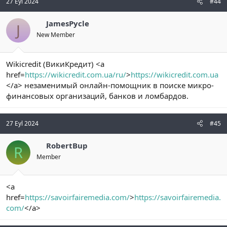
27 Eyl 2024
#44
JamesPycle
J
New Member
Wikicredit (ВикиКредит) <a
href=
https://wikicredit.com.ua/ru/
>
https://wikicredit.com.ua
</a> незаменимый онлайн-помощник в поиске микро-
финансовых организаций, банков и ломбардов.
27 Eyl 2024
#45
RobertBup
R
Member
<a
href=
https://savoirfairemedia.com/
>
https://savoirfairemedia.
com/
</a>