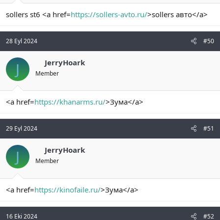
sollers st6 <a href=
https://sollers-avto.ru/
>sollers авто</a>
28 Eyl 2024
#50
JerryHoark
J
Member
<a href=
https://khanarms.ru/
>Зума</a>
29 Eyl 2024
#51
JerryHoark
J
Member
<a href=
https://kinofaile.ru/
>Зума</a>
16 Eki 2024
#52