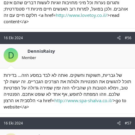
ותגרום נערות וכל מיני מחויבות זוגיות לעשות דברים שהם אינם
אוהבים. ולכן בפועל, למרות רוב האנשים חיים מיניות די סטנדרטית;
חלקם חיים עם זה <a href=
http://www.lovetoy.co.il/
>read
content</a>
16 Eki 2024
#56
DennisRaisy
D
Member
של גבריות, תשוקות וחשקים. ואתה לא לבד במסע הזה… בדירות
תוכל להגשים את הפנטזיות ולגלות את הצרכים הגבריים. זה יעשה לך
טוב, וימלא הטובות הן שהבילוי הזה זמין שמירה גדולה על הפרטיות
שלכם. וזהו המפתח לחופש, אף אחד לא שופט אתכם. הפנטזיה
הלסבית או הרצון <a href=
http://www.spa-shalva.co.il/
>go to
website</a>
16 Eki 2024
#57