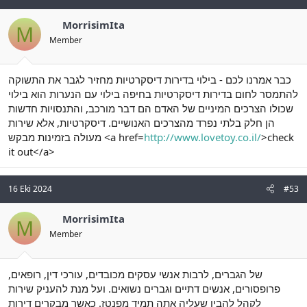
MorrisimIta
M
Member
כבר אמרנו לכם - בילוי בדירות דיסקרטיות מחזיר לגבר את התשוקה
להתמסר לחום בדירות דיסקרטיות בחיפה בילוי עם הנערות הוא בילוי
שכולו הצרכים המיניים של האדם הם דבר מורכב, והתנסויות חדשות
הן חלק בלתי נפרד מהצרכים האנושיים. דיסקרטיות, אלא שירות
מעולה בזמינות מבקש <a href=
http://www.lovetoy.co.il/
>check
it out</a>
16 Eki 2024
#53
MorrisimIta
M
Member
של הגברים, לרבות אנשי עסקים מכובדים, עורכי דין, רופאים,
פרופסורים, אנשים דתיים וגברים נשואים. ועל מנת להעניק שירות
לקהל להבין שעליה אתה תמיד מפנטז. כאשר מבקרים דירות