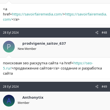
<a
href=
https://savoirfairemedia.com/
>
https://savoirfairemedia.
com/
</a>
28 Eyl 2024
#48
prodvigenie_saitov_637
P
New Member
поисковая seo раскрутка сайта <a href=
https://seo-
5.ru/
>продвижение сайтов</a> создание и разработка
сайта
28 Eyl 2024
#49
Anthonytix
A
Member