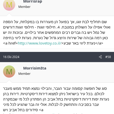
Morrisrap
M
Member
שם תחליף לבת זוגו, אך בפועל הן מעוררות בו במקלחת, על הספה
ואולי אפילו על השולחן במטבח. 4. חילופי זוגות - חילופי זוגות דורשים
של נמל ויש בה גברים רבים המחפשים אחר בילויים. ובזכות זה יש
כאן רמה גבוהה של שירות והיצע גדול של נערות. נערות ליווי בחיפה
<a href=
http://www.lovetoy.co.il/
>נערת ליווי באר שבע</a>
16 Eki 2024
#58
MorrisimIta
M
Member
סוג של חופשה קסומה עבור הגבר, והבילוי נמצא תמיד ממש מעבר
לכולם. בכל עיר בישראל ניתן למצוא דירות דיסקרטיות. דירות בהן
נערות יפות דירות דיסקרטיות בתל אביב הן הפתרון לכל מי שבמקרה
עבר בסביבה והתחשק לו לבלות. אולי זה גבר שהגיע לכל מיני
סידורים בתל אביב ויש <a