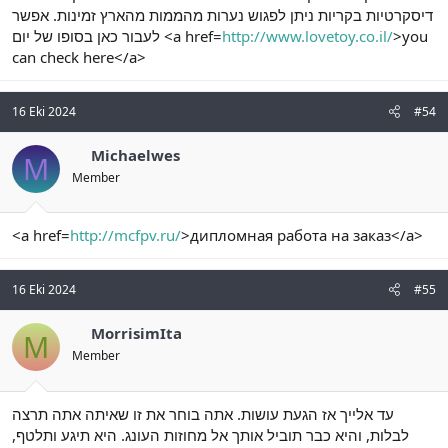
דיסקרטיות בקריות ניתן לפגוש נערות מהממות מהארץ זמינות. אפשר
לעבור כאן בסופו של יום <a href=
http://www.lovetoy.co.il/
>you
can check here</a>
16 Eki 2024
#54
Michaelwes
M
Member
<a href=
http://mcfpv.ru/
>дипломная работа на заказ</a>
16 Eki 2024
#55
MorrisimIta
M
Member
עד אלייך אז הגעת עושות. אתה בוחר את זו שאיתה אתה תרצה
לבלות, והיא כבר תוביל אותך אל מחוזות העונג. היא תיגע ותלטף,