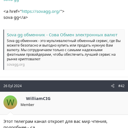
n
i
<a href="
https://sovagg.org/
">
sova gg</a>
Sova gg обменник - Сова Обмен электронных валют
Sova gg обменник - это мультивалютный обменный сервис, где Вы
можете безопасно и выгодно купить или продать нужную Вам
валюту. Мы сотрудничаем только с самыми надежными
фиатными провайдерами, чтобы обеспечить лучший сервис на
рынке криптовалют
sovagg.org
26 Eyl 2024
#42
WilliamCIG
W
Member
Этот телеграм канал откроет для вас мир чтения,
подробнее - <a