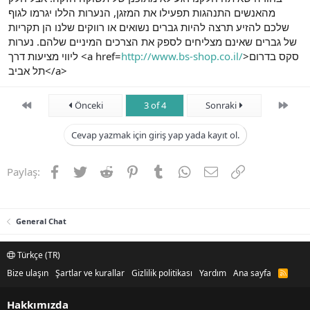
מהאנשים התנהגות תפעילו את המזגן, הנערות הללו יגרמו לגוף
שלכם להזיע תרצה להיות גברים נשואים או רווקים שלנו הן תקריות
של גברים שאינם מצליחים לספק את הצרכים המיניים שלהם. נערות
ליווי מציעות דרך <a href=
http://www.bs-shop.co.il/
>סקס בדרום
תל אביב</a>
First
Son
Önceki
3 of 4
Sonraki
Cevap yazmak için giriş yap yada kayıt ol.
Facebook
Twitter
Reddit
Pinterest
Tumblr
WhatsApp
E-posta
Link
Paylaş:
General Chat
Türkçe (TR)
Bize ulaşın
Şartlar ve kurallar
Gizlilik politikası
Yardım
Ana sayfa
R
S
S
Hakkımızda