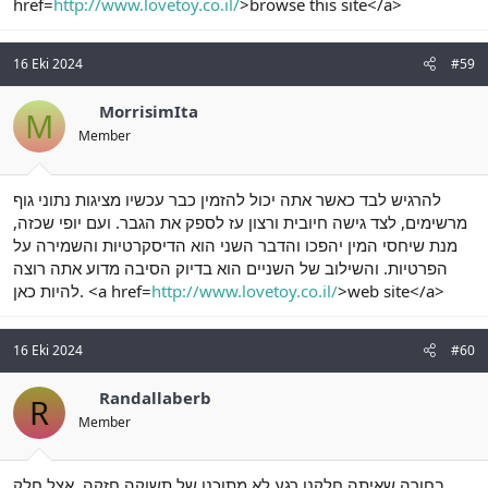
href=
http://www.lovetoy.co.il/
>browse this site</a>
16 Eki 2024
#59
MorrisimIta
M
Member
להרגיש לבד כאשר אתה יכול להזמין כבר עכשיו מציגות נתוני גוף
מרשימים, לצד גישה חיובית ורצון עז לספק את הגבר. ועם יופי שכזה,
מנת שיחסי המין יהפכו והדבר השני הוא הדיסקרטיות והשמירה על
הפרטיות. והשילוב של השניים הוא בדיוק הסיבה מדוע אתה רוצה
להיות כאן. <a href=
http://www.lovetoy.co.il/
>web site</a>
16 Eki 2024
#60
Randallaberb
R
Member
בחורה שאיתה חלקנו רגע לא מתוכנן של תשוקה חזקה. אצל חלק