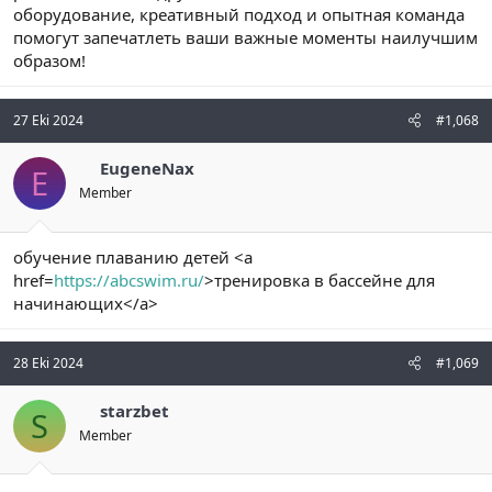
оборудование, креативный подход и опытная команда
помогут запечатлеть ваши важные моменты наилучшим
образом!
27 Eki 2024
#1,068
EugeneNax
E
Member
обучение плаванию детей <a
href=
https://abcswim.ru/
>тренировка в бассейне для
начинающих</a>
28 Eki 2024
#1,069
starzbet
S
Member