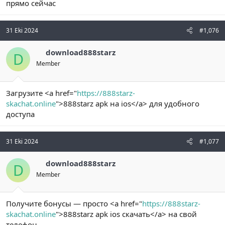
прямо сейчас
31 Eki 2024
#1,076
download888starz
D
Member
Загрузите <a href="
https://888starz-
skachat.online
">888starz apk на ios</a> для удобного
доступа
31 Eki 2024
#1,077
download888starz
D
Member
Получите бонусы — просто <a href="
https://888starz-
skachat.online
">888starz apk ios скачать</a> на свой
телефон