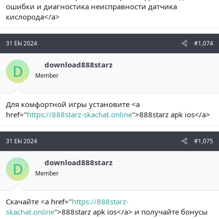
ошибки и диагностика неисправности датчика
кислорода</a>
31 Eki 2024
#1,074
download888starz
D
Member
Для комфортной игры установите <a
href="
https://888starz-skachat.online
">888starz apk ios</a>
31 Eki 2024
#1,075
download888starz
D
Member
Скачайте <a href="
https://888starz-
skachat.online
">888starz apk ios</a> и получайте бонусы