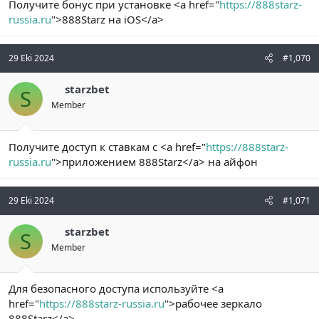
Получите бонус при установке <a href="
https://888starz-
russia.ru
">888Starz на iOS</a>
29 Eki 2024
#1,070
starzbet
S
Member
Получите доступ к ставкам с <a href="
https://888starz-
russia.ru
">приложением 888Starz</a> на айфон
29 Eki 2024
#1,071
starzbet
S
Member
Для безопасного доступа используйте <a
href="
https://888starz-russia.ru
">рабочее зеркало
888Starz</a>