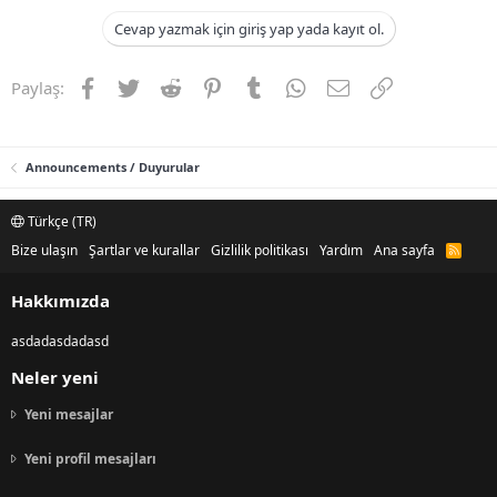
Cevap yazmak için giriş yap yada kayıt ol.
Facebook
Twitter
Reddit
Pinterest
Tumblr
WhatsApp
E-posta
Link
Paylaş:
Announcements / Duyurular
Türkçe (TR)
Bize ulaşın
Şartlar ve kurallar
Gizlilik politikası
Yardım
Ana sayfa
R
S
S
Hakkımızda
asdadasdadasd
Neler yeni
Yeni mesajlar
Yeni profil mesajları