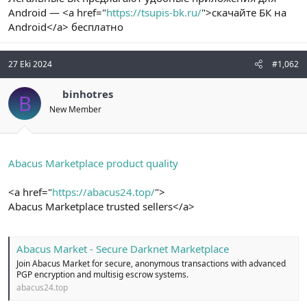
t
i
Android — <a href="
https://tsupis-bk.ru/
">скачайте БК на
a
h
Android</a> бесплатно
n
i
27 Eki 2024
#1,062
binhotres
B
New Member
Abacus Marketplace product quality
<a href="
https://abacus24.top/
">
Abacus Marketplace trusted sellers</a>
Abacus Market - Secure Darknet Marketplace
Join Abacus Market for secure, anonymous transactions with advanced
PGP encryption and multisig escrow systems.
abacus24.top