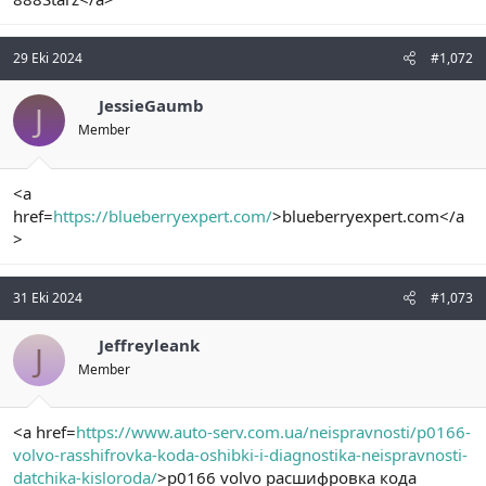
29 Eki 2024
#1,072
JessieGaumb
J
Member
<a
href=
https://blueberryexpert.com/
>blueberryexpert.com</a
>
31 Eki 2024
#1,073
Jeffreyleank
J
Member
<a href=
https://www.auto-serv.com.ua/neispravnosti/p0166-
volvo-rasshifrovka-koda-oshibki-i-diagnostika-neispravnosti-
datchika-kisloroda/
>p0166 volvo расшифровка кода