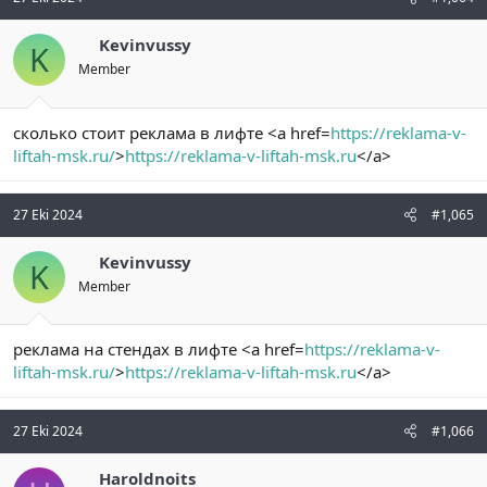
Kevinvussy
K
Member
сколько стоит реклама в лифте <a href=
https://reklama-v-
liftah-msk.ru/
>
https://reklama-v-liftah-msk.ru
</a>
27 Eki 2024
#1,065
Kevinvussy
K
Member
реклама на стендах в лифте <a href=
https://reklama-v-
liftah-msk.ru/
>
https://reklama-v-liftah-msk.ru
</a>
27 Eki 2024
#1,066
Haroldnoits