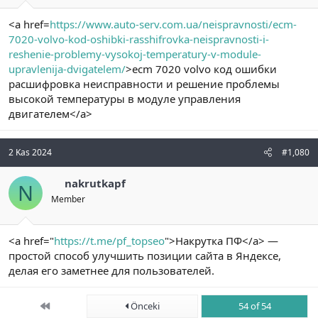
<a href=
https://www.auto-serv.com.ua/neispravnosti/ecm-
7020-volvo-kod-oshibki-rasshifrovka-neispravnosti-i-
reshenie-problemy-vysokoj-temperatury-v-module-
upravlenija-dvigatelem/
>ecm 7020 volvo код ошибки
расшифровка неисправности и решение проблемы
высокой температуры в модуле управления
двигателем</a>
2 Kas 2024
#1,080
nakrutkapf
N
Member
<a href="
https://t.me/pf_topseo
">Накрутка ПФ</a> —
простой способ улучшить позиции сайта в Яндексе,
делая его заметнее для пользователей.
First
Önceki
54 of 54