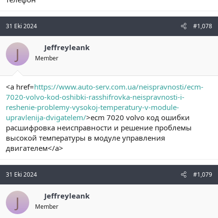
31 Eki 2024
#1,078
Jeffreyleank
J
Member
<a href=
https://www.auto-serv.com.ua/neispravnosti/ecm-
7020-volvo-kod-oshibki-rasshifrovka-neispravnosti-i-
reshenie-problemy-vysokoj-temperatury-v-module-
upravlenija-dvigatelem/
>ecm 7020 volvo код ошибки
расшифровка неисправности и решение проблемы
высокой температуры в модуле управления
двигателем</a>
31 Eki 2024
#1,079
Jeffreyleank
J
Member