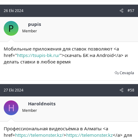
26 Eki 2024
#57
pupis
P
Member
Мобильные приложения для ставок позволяют <a
href="
https://tsupis-bk.ru/
">скачать БК на Android</a> и
делать ставки в любое время
Cevapla
27 Eki 2024
#58
Haroldnoits
H
Member
Профессиональная видеосъёмка в Алматы <a
href=
https://telemonster.kz/
>
https://telemonster.kz
</a> для