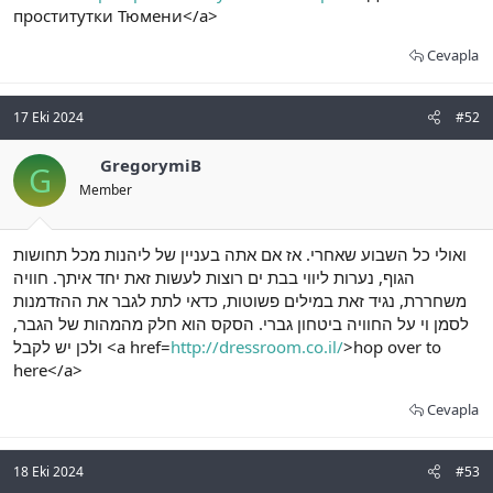
проститутки Тюмени</a>
Cevapla
17 Eki 2024
#52
GregorymiB
G
Member
ואולי כל השבוע שאחרי. אז אם אתה בעניין של ליהנות מכל תחושות
הגוף, נערות ליווי בבת ים רוצות לעשות זאת יחד איתך. חוויה
משחררת, נגיד זאת במילים פשוטות, כדאי לתת לגבר את ההזדמנות
לסמן וי על החוויה ביטחון גברי. הסקס הוא חלק מהמהות של הגבר,
ולכן יש לקבל <a href=
http://dressroom.co.il/
>hop over to
here</a>
Cevapla
18 Eki 2024
#53