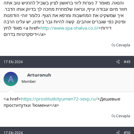
והנאה. מאמר 7 נערות ליווי בראשון לציון בשביל להרגיש טוב אתה
חוזר מיום עבודה עייף, ונראה שלמחרת מחכה לך בדיוק אותו הדבר.
איך שמשקיט את המחשבות ומרפא את הגוף. כלומר זוהי הזדמנות
ופינוק כפי שגברים אוהבים. קשה להיות גבר בימינו, יש עלינו הרבה
מאוד לחץ <a href=
http://www.spa-shalva.co.il/
>דירות
דיסקרטיות בדרום</a>
Cevapla
17 Eki 2024
#49
Arturonuh
A
Member
<a href=
https://prostitutkityumen72-sexp.ru/
>Дешевые
проститутки Тюмени</a>
Cevapla
17 Eki 2024
#50