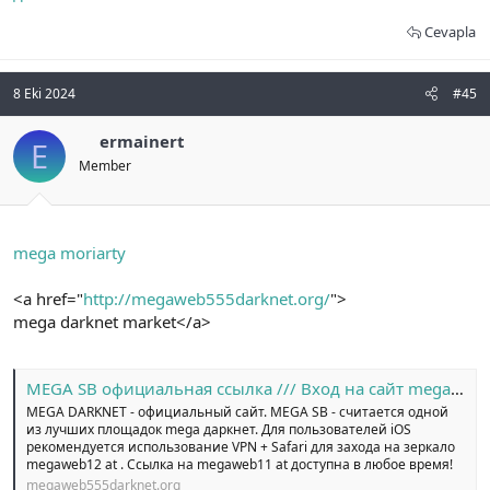
Cevapla
8 Eki 2024
#45
ermainert
E
Member
mega moriarty
<a href="
http://megaweb555darknet.org/
">
mega darknet market</a>
MEGA SB официальная ссылка /// Вход на сайт megaweb14 at
MEGA DARKNET - официальный сайт. MEGA SB - считается одной
из лучших площадок mega даркнет. Для пользователей iOS
рекомендуется использование VPN + Safari для захода на зеркало
megaweb12 at . Ссылка на megaweb11 at доступна в любое время!
megaweb555darknet.org