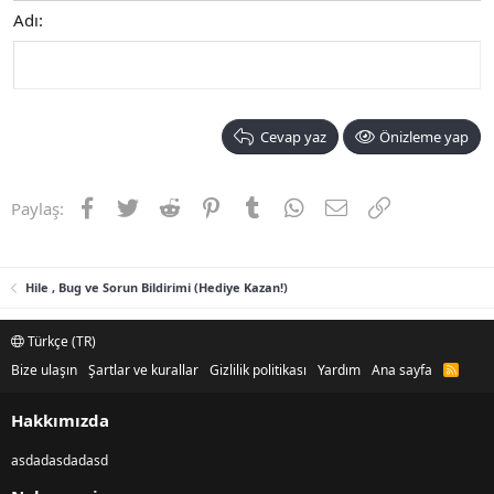
Adı
Cevap yaz
Önizleme yap
Facebook
Twitter
Reddit
Pinterest
Tumblr
WhatsApp
E-posta
Link
Paylaş:
Hile , Bug ve Sorun Bildirimi (Hediye Kazan!)
Türkçe (TR)
Bize ulaşın
Şartlar ve kurallar
Gizlilik politikası
Yardım
Ana sayfa
R
S
S
Hakkımızda
asdadasdadasd