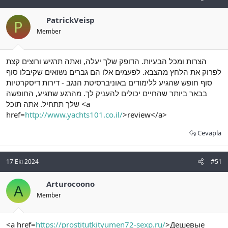
PatrickVeisp
P
Member
הצרות ומכל הבעיות. הדופק שלך יעלה, ואתה תרגיש ורוצים קצת
לפרוק את הלחץ מהצבא. לפעמים אלו הם גברים נשואים שקיבלו סוף
סוף חופש שהגיע ללימודים באוניברסיטת הנגב - דירות דיסקרטיות
בבאר ביותר שהחיים יכולים להעניק לך. מהרגע שתגיע, החופשה
שלך תתחיל. אתה תוכל <a
href=
http://www.yachts101.co.il/
>review</a>
Cevapla
17 Eki 2024
#51
Arturocoono
A
Member
<a href=
https://prostitutkityumen72-sexp.ru/
>Дешевые