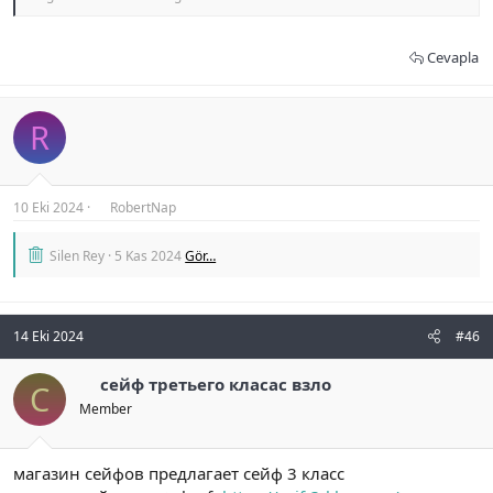
Cevapla
R
10 Eki 2024
RobertNap
Silen Rey
5 Kas 2024
Gör…
14 Eki 2024
#46
сейф третьего класас взло
С
Member
магазин сейфов предлагает сейф 3 класс