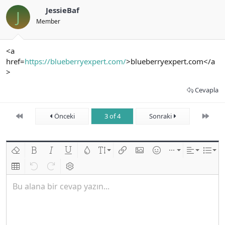
JessieBaf
J
Member
<a
href=
https://blueberryexpert.com/
>blueberryexpert.com</a
>
Cevapla
First
Son
Önceki
3 of 4
Sonraki
Biçimlendirmeyi kaldır
Kalın
Yatık
Altını çiz
Metin rengi
Font boyutu
Link ekle
Resim ekle
İfadeler
Ekle
Hizalama
List
Insert table
Geri al
ileri al
BB kodunu değiştir
Bu alana bir cevap yazın...