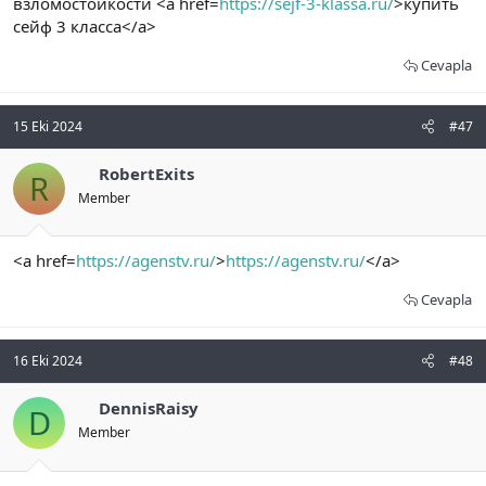
взломостойкости <a href=
https://sejf-3-klassa.ru/
>купить
сейф 3 класса</a>
Cevapla
15 Eki 2024
#47
RobertExits
R
Member
<a href=
https://agenstv.ru/
>
https://agenstv.ru/
</a>
Cevapla
16 Eki 2024
#48
DennisRaisy
D
Member