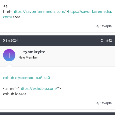
t
i
<a
a
h
n
i
href=
https://savoirfairemedia.com/
>
https://savoirfairemedia.
com/
</a>
Cevapla
5 Eki 2024
#42
tyomkrylte
T
New Member
exhub официальный сайт
<a href="
https://exhubio.com/
">
exhub io</a>
Cevapla