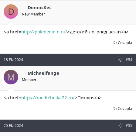
DennisKet
D
New Member
<a href=
http://pokolenie-n.ru/
>детский логопед цена</a>
Cevapla
18 Eki 2024
#54
Michaelfange
M
Member
<a href=
https://medtehnika72.ru/
>Пинко</a>
Cevapla
25 Eki 2024
#55