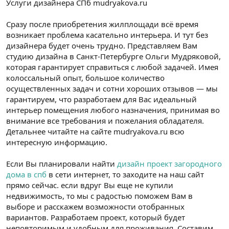
Услуги дизайнера СПб mudryakova.ru
t
i
a
h
n
i
Сразу после приобретения жилплощади всё время
возникает проблема касательно интерьера. И тут без
дизайнера будет очень трудно. Представляем Вам
студию дизайна в Санкт-Петербурге Ольги Мудряковой,
которая гарантирует справиться с любой задачей. Имея
колоссальный опыт, большое количество
осуществленных задач и сотни хороших отзывов — мы
гарантируем, что разработаем для Вас идеальный
интерьер помещения любого назначения, принимая во
внимание все требования и пожелания обладателя.
Детальнее читайте на сайте mudryakova.ru всю
интересную информацию.
Если Вы планировали найти
дизайн проект загородного
дома в спб
в сети интернет, то заходите на наш сайт
прямо сейчас. если вдруг Вы еще не купили
недвижимость, то мы с радостью поможем Вам в
выборе и расскажем возможности отобранных
вариантов. Разработаем проект, который будет
неповторимым и удобным для проживания. Составим