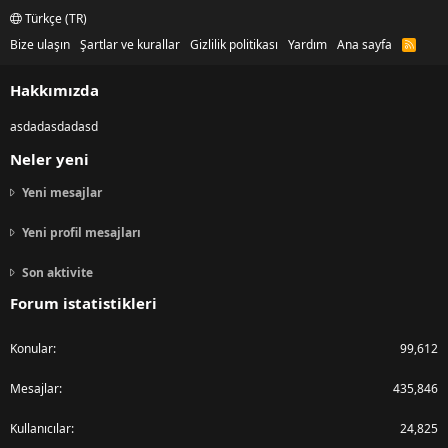
Türkçe (TR)
Bize ulaşın
Şartlar ve kurallar
Gizlilik politikası
Yardım
Ana sayfa
R
S
S
Hakkımızda
asdadasdadasd
Neler yeni
Yeni mesajlar
Yeni profil mesajları
Son aktivite
Forum istatistikleri
Konular
99,612
Mesajlar
435,846
Kullanıcılar
24,825