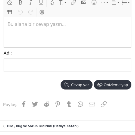
Biçimlendirmeyi kaldır
Kalın
Yatık
Altını çiz
Metin rengi
Font boyutu
Link ekle
Resim ekle
İfadeler
Ekle
Hizalama
List
Insert table
Geri al
ileri al
BB kodunu değiştir
Bu alana bir cevap yazın...
Adı
Cevap yaz
Önizleme yap
Facebook
Twitter
Reddit
Pinterest
Tumblr
WhatsApp
E-posta
Link
Paylaş:
Hile , Bug ve Sorun Bildirimi (Hediye Kazan!)