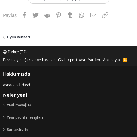
Facebook
Twitter
Reddit
Pinterest
Tumblr
WhatsApp
E-posta
Link
Paylaş:
Oyun Rehberi
Türkçe (TR)
Bize ulaşın
Şartlar ve kurallar
Gizlilik politikası
Yardım
Ana sayfa
R
S
S
Hakkımızda
asdadasdadasd
Neler yeni
Yeni mesajlar
Yeni profil mesajları
Son aktivite