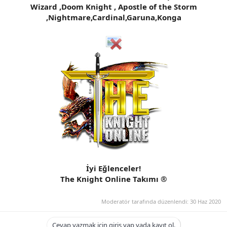
Wizard ,Doom Knight , Apostle of the Storm
n
i
,Nightmare,Cardinal,Garuna,Konga
İyi Eğlenceler!
The Knight Online Takımı ®
Moderatör tarafında düzenlendi:
30 Haz 2020
Cevap yazmak için giriş yap yada kayıt ol.