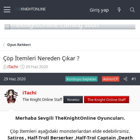
Giriş yap
TheKnightOnline Coming Soon
Oyun Rehberi
Çöp İtemleri Nereden Çıkar ?
K
B
iTachi
29 Haz 2020
o
a
n
ş
29 Haz 2020
#1
Konbuyu başlatan
AdminCP
b
l
u
a
iTachi
y
n
The Knight Online Staff
u
g
Yönetici
The Knight Online Staff
b
ı
a
ç
ş
t
Merhaba Sevgili TheKnightOnline Oyuncuları.
l
a
a
r
Çöp Itemleri aşağıdaki monsterlardan elde edebilirsiniz.
t
i
Satiros , Half-Troll Berserker ,Half-Trol Captain ,Death
a
h