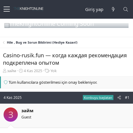
Giriş yap
TheKnightOnline Coming Soon
Hile , Bug ve Sorun Bildirimi (Hediye Kazan!)
Casino-rusik.fun — когда каждая рекомендация
подкреплена опытом
K
B
E
займ
4 Kas 2025
Yok
o
a
t
n
ş
i
Tüm kullanıcılara gösterilmesi için onay bekleniyor.
b
l
k
u
a
e
y
n
t
4 Kas 2025
#1
Konbuyu başlatan
u
g
l
b
ı
e
займ
З
a
ç
r
Guest
ş
t
l
a
a
r