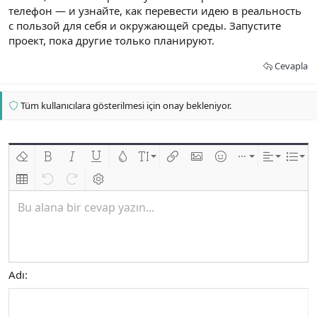
телефон — и узнайте, как перевести идею в реальность
с пользой для себя и окружающей среды. Запустите
проект, пока другие только планируют.
Cevapla
Tüm kullanıcılara gösterilmesi için onay bekleniyor.
Biçimlendirmeyi kaldır
Kalın
Yatık
Altını çiz
Metin rengi
Font boyutu
Link ekle
Resim ekle
İfadeler
Ekle
Hizalama
List
Insert table
Geri al
ileri al
BB kodunu değiştir
Bu alana bir cevap yazın...
Adı