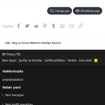
Cevap yaz
Önizleme yap
Facebook
Twitter
Reddit
Pinterest
Tumblr
WhatsApp
E-posta
Link
Paylaş:
Hile , Bug ve Sorun Bildirimi (Hediye Kazan!)
Türkçe (TR)
Bize ulaşın
Şartlar ve kurallar
Gizlilik politikası
Yardım
Ana sayfa
R
S
S
Hakkımızda
asdadasdadasd
Neler yeni
Yeni mesajlar
Yeni profil mesajları