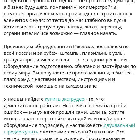
сегодня переработка отходов — не просто текущий курс,
n
i
а бизнес будущего. Компания «Полимерстрой18»
помогает организовывать производство строительных
элементов с нуля: от тестов до масштабного выпуска.
Хотите делать тротуарную плитку, люки, черепицу,
ограничители? Всё возможно — главное начать.
Производим оборудование в Ижевске, поставляем по
всей России и за рубеж. Штампы, плавильные узлы,
грануляторы, измельчители — всё в одном решении.
Оборудование подготовлено, обкатано и партнёрами по
всему миру. Вы получаете не просто машины, а бизнес-
платформу, с наставничеством, инструкциями и
технической помощью на каждом этапе.
У нас вы найдете
купить экструдер
- то, что
действительно работает. Не теряйте время на проб и
ошибок — мы уже всё прошли сами. Если вы хотите
использовать вторсырьё с выгодой или подбираете
оборудование под задачу, у нас также есть
двухвальный
шредер купить
с которыми легко выйти в плюс. Всё
честно, никаких скрытых условий. Просто возьмите