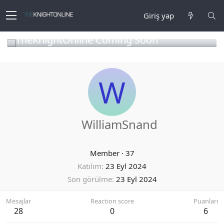
Giriş yap
TheKnightOnline Coming Soon
W
WilliamSnand
Member
·
37
Katılım
23 Eyl 2024
Son görülme
23 Eyl 2024
Mesajlar
Reaction score
Puanları
28
0
6