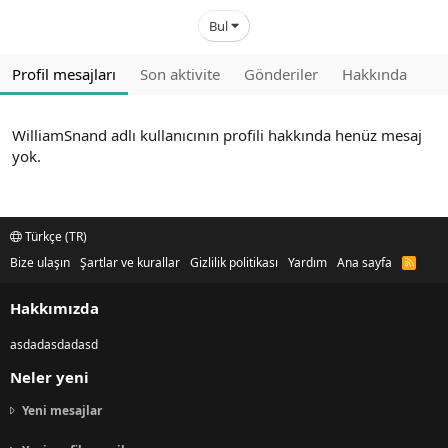
Bul
Profil mesajları
Son aktivite
Gönderiler
Hakkında
WilliamSnand adlı kullanıcının profili hakkında henüz mesaj
yok.
Türkçe (TR)
Bize ulaşın
Şartlar ve kurallar
Gizlilik politikası
Yardım
Ana sayfa
R
S
S
Hakkımızda
asdadasdadasd
Neler yeni
Yeni mesajlar