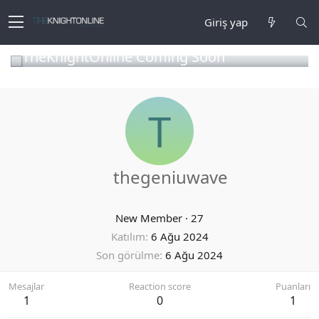
Giriş yap
TheKnightOnline Coming Soon
T
thegeniuwave
New Member
·
27
Katılım
6 Ağu 2024
Son görülme
6 Ağu 2024
Mesajlar
Reaction score
Puanları
1
0
1