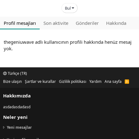
Bul
Profil mesajları
Son aktivite
Gönderiler
Hakkında
thegeniuwave adlı kullanıcının profili hakkında henüz mesaj
yok.
Türkçe (TR)
Bize ulaşın
Şartlar ve kurallar
Gizlilik politikası
Yardım
Ana sayfa
R
S
S
Hakkımızda
asdadasdadasd
Neler yeni
Yeni mesajlar