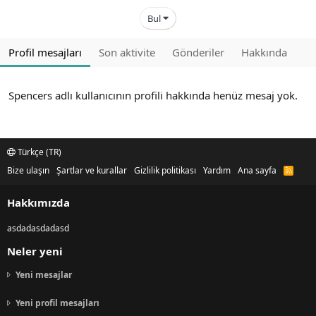
Bul
Profil mesajları
Son aktivite
Gönderiler
Hakkında
Spencers adlı kullanıcının profili hakkında henüz mesaj yok.
Türkçe (TR)
Bize ulaşın
Şartlar ve kurallar
Gizlilik politikası
Yardım
Ana sayfa
R
S
S
Hakkımızda
asdadasdadasd
Neler yeni
Yeni mesajlar
Yeni profil mesajları