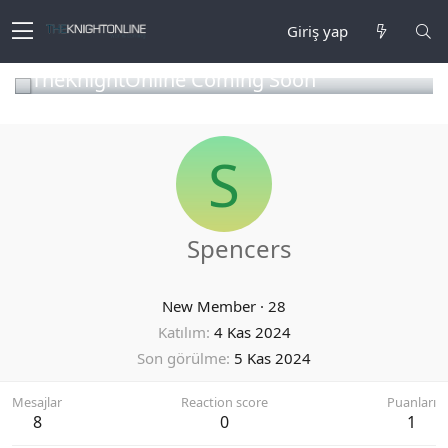
Giriş yap
TheKnightOnline Coming Soon
S
Spencers
New Member
·
28
Katılım
4 Kas 2024
Son görülme
5 Kas 2024
Mesajlar
Reaction score
Puanları
8
0
1