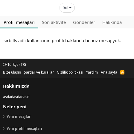
Bul
Profil mesajları
Son aktivite
Gönderiler
Hakkında
sirbills adlı kullanıcının profili hakkında henüz mesaj yok.
Türkçe (TR)
Bize ulaşın
Şartlar ve kurallar
Gizlilik politikası
Yardım
Ana sayfa
R
S
S
Hakkımızda
asdadasdadasd
Neler yeni
Yeni mesajlar
Yeni profil mesajları