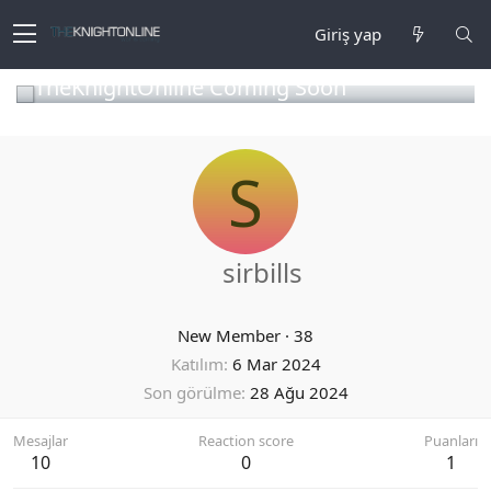
Giriş yap
TheKnightOnline Coming Soon
S
sirbills
New Member
·
38
Katılım
6 Mar 2024
Son görülme
28 Ağu 2024
Mesajlar
Reaction score
Puanları
10
0
1