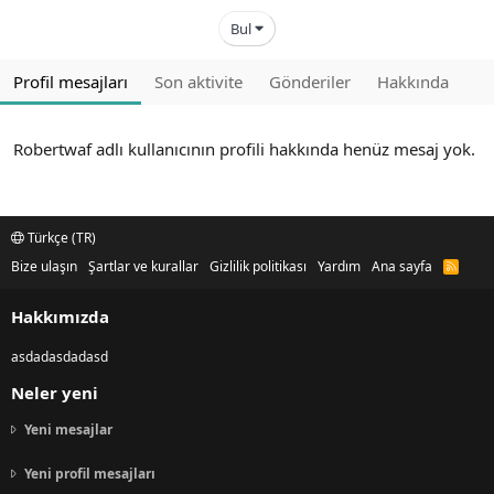
Bul
Profil mesajları
Son aktivite
Gönderiler
Hakkında
Robertwaf adlı kullanıcının profili hakkında henüz mesaj yok.
Türkçe (TR)
Bize ulaşın
Şartlar ve kurallar
Gizlilik politikası
Yardım
Ana sayfa
R
S
S
Hakkımızda
asdadasdadasd
Neler yeni
Yeni mesajlar
Yeni profil mesajları