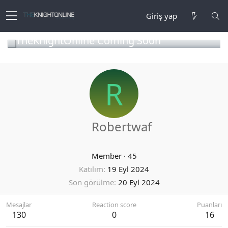
Giriş yap
TheKnightOnline Coming Soon
R
Robertwaf
Member
·
45
Katılım
19 Eyl 2024
Son görülme
20 Eyl 2024
Mesajlar
Reaction score
Puanları
130
0
16