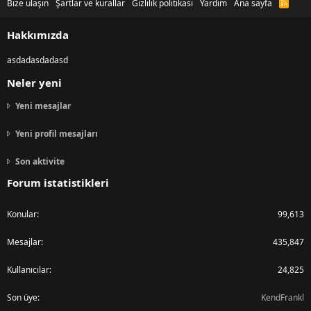
Bize ulaşın
Şartlar ve kurallar
Gizlilik politikası
Yardım
Ana sayfa
R
S
S
Hakkımızda
asdadasdadasd
Neler yeni
Yeni mesajlar
Yeni profil mesajları
Son aktivite
Forum istatistikleri
Konular
99,613
Mesajlar
435,847
Kullanıcılar
24,825
Son üye
KendFrankl