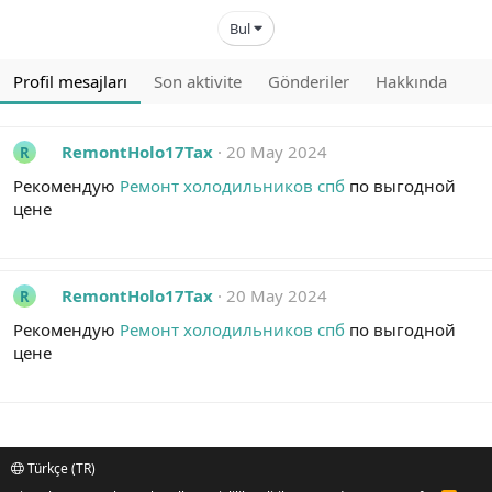
Bul
Profil mesajları
Son aktivite
Gönderiler
Hakkında
RemontHolo17Tax
20 May 2024
R
Рекомендую
Ремонт холодильников спб
по выгодной
цене
RemontHolo17Tax
20 May 2024
R
Рекомендую
Ремонт холодильников спб
по выгодной
цене
Türkçe (TR)