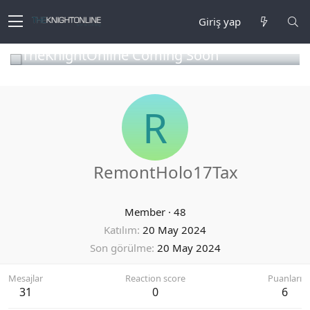
Giriş yap
TheKnightOnline Coming Soon
R
RemontHolo17Tax
Member
·
48
Katılım
20 May 2024
Son görülme
20 May 2024
Mesajlar
Reaction score
Puanları
31
0
6