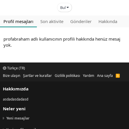
Bul
Profil mesajları
Son aktivite
Gönderiler
Hakkında
profabraham adlı kullanıcının profili hakkında henüz mesaj
yok.
Türkçe (TR)
Bize ulaşın
Şartlar ve kurallar
Gizlilik politikası
Yardım
Ana sayfa
R
S
S
Hakkımızda
asdadasdadasd
Neler yeni
Yeni mesajlar