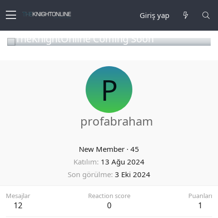
Giriş yap
TheKnightOnline Coming Soon
P
profabraham
New Member
·
45
Katılım
13 Ağu 2024
Son görülme
3 Eki 2024
Mesajlar
Reaction score
Puanları
12
0
1