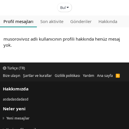
Bul
Profil mesajları
Son aktivite
Gönderiler
Hakkında
musorovivoz adlı kullanıcının profili hakkında henüz mesaj
yok.
Türkçe (TR)
Bize ulaşın
Şartlar ve kurallar
Gizlilik politikası
Yardım
Ana sayfa
R
S
S
Hakkımızda
asdadasdadasd
Neler yeni
Yeni mesajlar