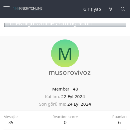
Giriş yap
TheKnightOnline Coming Soon
M
musorovivoz
Member
·
48
Katılım
22 Eyl 2024
Son görülme
24 Eyl 2024
Mesajlar
Reaction score
Puanları
35
0
6