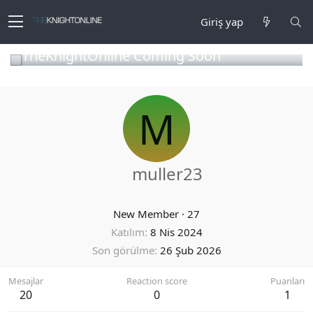
Giriş yap
TheKnightOnline Coming Soon
M
muller23
New Member
·
27
Katılım
8 Nis 2024
Son görülme
26 Şub 2026
Mesajlar
Reaction score
Puanları
20
0
1