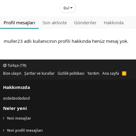
Bul
Profil mesajları
Son aktivite
Gönderiler
Hakkında
muller23 adlı kullanıcının profili hakkında henüz mesaj yok.
Türkçe (TR)
Bize ulaşın
Şartlar ve kurallar
Gizlilik politikası
Yardım
Ana sayfa
R
S
S
Hakkımızda
asdadasdadasd
Neler yeni
Yeni mesajlar
Yeni profil mesajları