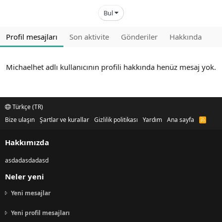
Bul
Profil mesajları
Son aktivite
Gönderiler
Hakkında
Michaelhet adlı kullanıcının profili hakkında henüz mesaj yok.
Türkçe (TR)
Bize ulaşın
Şartlar ve kurallar
Gizlilik politikası
Yardım
Ana sayfa
R
S
S
Hakkımızda
asdadasdadasd
Neler yeni
Yeni mesajlar
Yeni profil mesajları