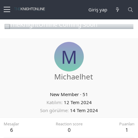
Giriş yap
TheKnightOnline Coming Soon
M
Michaelhet
New Member
·
51
Katılım
12 Tem 2024
Son görülme
14 Tem 2024
Mesajlar
Reaction score
Puanları
6
0
1