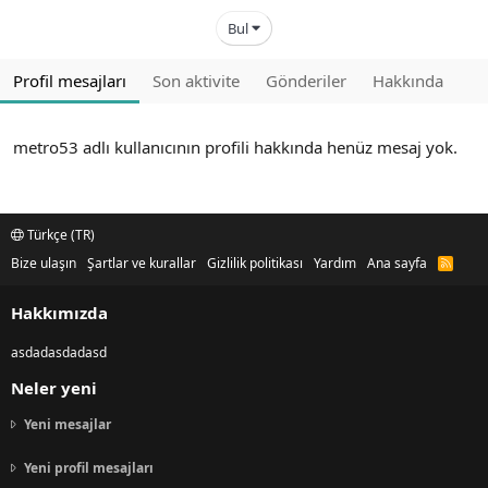
Bul
Profil mesajları
Son aktivite
Gönderiler
Hakkında
metro53 adlı kullanıcının profili hakkında henüz mesaj yok.
Türkçe (TR)
Bize ulaşın
Şartlar ve kurallar
Gizlilik politikası
Yardım
Ana sayfa
R
S
S
Hakkımızda
asdadasdadasd
Neler yeni
Yeni mesajlar
Yeni profil mesajları