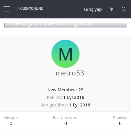
Giriş yap
TheKnightOnline Coming Soon
M
metro53
New Member
·
29
Katılım
1 Eyl 2018
Son görülme
1 Eyl 2018
Mesajlar
Reaction score
Puanları
0
0
0