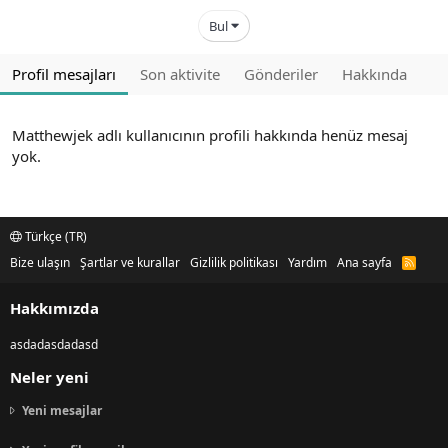
Bul
Profil mesajları
Son aktivite
Gönderiler
Hakkında
Matthewjek adlı kullanıcının profili hakkında henüz mesaj
yok.
Türkçe (TR)
Bize ulaşın
Şartlar ve kurallar
Gizlilik politikası
Yardım
Ana sayfa
R
S
S
Hakkımızda
asdadasdadasd
Neler yeni
Yeni mesajlar