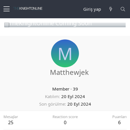
Giriş yap
TheKnightOnline Coming Soon
M
Matthewjek
Member
·
39
Katılım
20 Eyl 2024
Son görülme
20 Eyl 2024
Mesajlar
Reaction score
Puanları
25
0
6