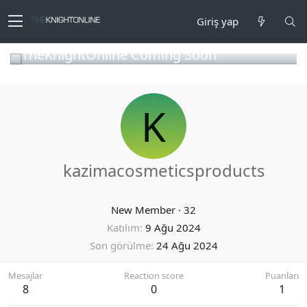
Giriş yap
TheKnightOnline Coming Soon
K
kazimacosmeticsproducts
New Member
·
32
Katılım
9 Ağu 2024
Son görülme
24 Ağu 2024
Mesajlar
Reaction score
Puanları
8
0
1