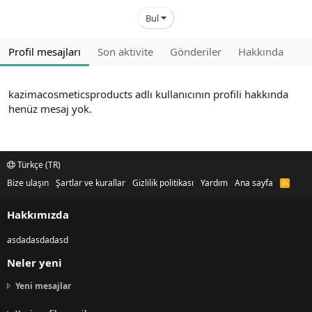
Bul
Profil mesajları
Son aktivite
Gönderiler
Hakkında
kazimacosmeticsproducts adlı kullanıcının profili hakkında
henüz mesaj yok.
Türkçe (TR)
Bize ulaşın
Şartlar ve kurallar
Gizlilik politikası
Yardım
Ana sayfa
R
S
S
Hakkımızda
asdadasdadasd
Neler yeni
Yeni mesajlar