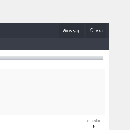
Giriş yap
Ara
Puanları
6