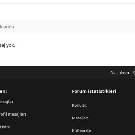
kkında
saj yok.
Bize ulaşın
Ş
eni
Forum istatistikleri
esajlar
Konular
rofil mesajları
Mesajlar
tivite
Kullanıcılar