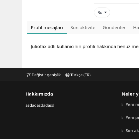
Bul
Profil mesajları
Son aktivite
Gönderiler
Ha
Juliofax adlı kullanıcının profili hakkında henüz me
Değiştir genişlik
Türkçe (TR)
Hakkımızda
Neler y
Yeni m
asdadasdadasd
Yeni p
Son ak