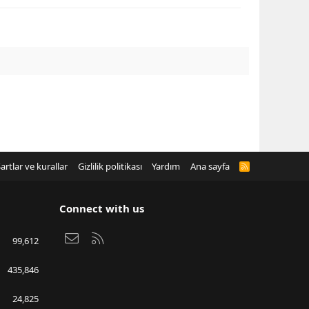
artlar ve kurallar
Gizlilik politikası
Yardım
Ana sayfa
R
S
S
Connect with us
Bize ulaşın
RSS
99,612
435,846
24,825