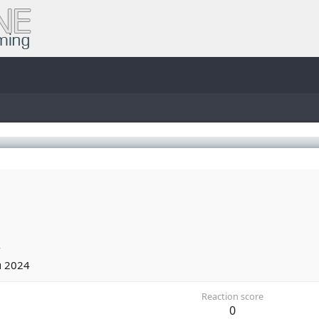
4
u 2024
Reaction score
0