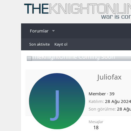
Forumlar
Son aktivite
Kayıt ol
TheKnightOnline Coming Soon
Juliofax
J
Member
·
39
Katılım
28 Ağu 202
Son görülme
28 Ağ
Mesajlar
18