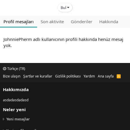
Bul
Profil mesajları
Son aktivite
Gönderiler
Hakkında
JohnniePherm adlı kullanıcının profili hakkında henüz mesaj
yok.
Türkçe (TR)
Bize ulaşın
Şartlar ve kurallar
Gizlilik politikası
Yardım
Ana sayfa
R
S
S
Hakkımızda
asdadasdadasd
Neler yeni
Yeni mesajlar