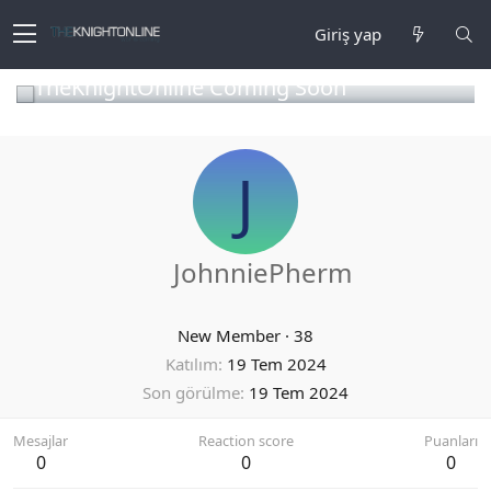
Giriş yap
TheKnightOnline Coming Soon
J
JohnniePherm
New Member
·
38
Katılım
19 Tem 2024
Son görülme
19 Tem 2024
Mesajlar
Reaction score
Puanları
0
0
0