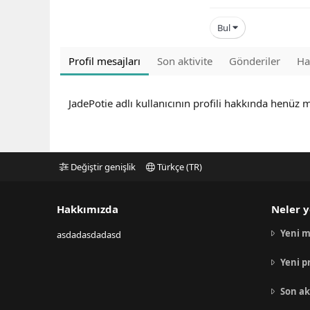
Bul
Profil mesajları
Son aktivite
Gönderiler
Ha
JadePotie adlı kullanıcının profili hakkında henüz 
Değiştir genişlik
Türkçe (TR)
Hakkımızda
Neler y
Yeni m
asdadasdadasd
Yeni p
Son ak