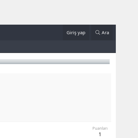
Giriş yap
Ara
Puanları
1