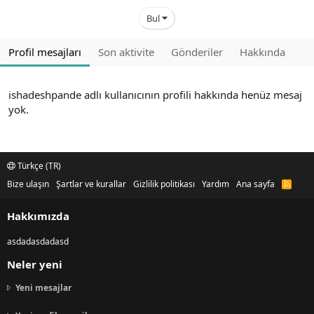
Bul
Profil mesajları
Son aktivite
Gönderiler
Hakkında
ishadeshpande adlı kullanıcının profili hakkında henüz mesaj
yok.
Türkçe (TR)
Bize ulaşın
Şartlar ve kurallar
Gizlilik politikası
Yardım
Ana sayfa
R
S
S
Hakkımızda
asdadasdadasd
Neler yeni
Yeni mesajlar