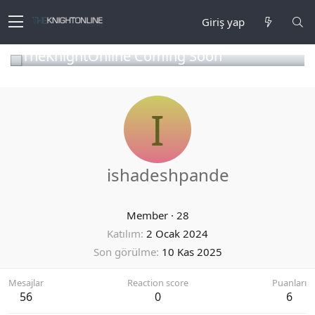
Giriş yap
TheKnightOnline Coming Soon
I
ishadeshpande
Member
·
28
Katılım
2 Ocak 2024
Son görülme
10 Kas 2025
Mesajlar
Reaction score
Puanları
56
0
6