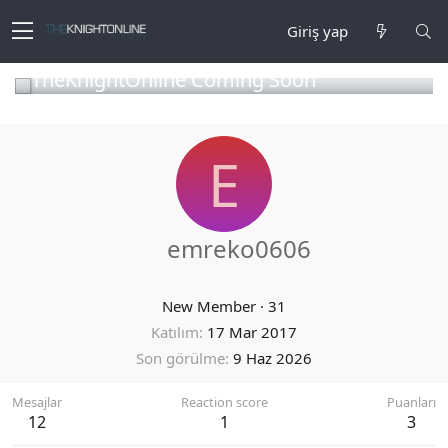
Giriş yap
TheKnightOnline Coming Soon
E
emreko0606
New Member
·
31
Katılım
17 Mar 2017
Son görülme
9 Haz 2026
Mesajlar
Reaction score
Puanları
12
1
3