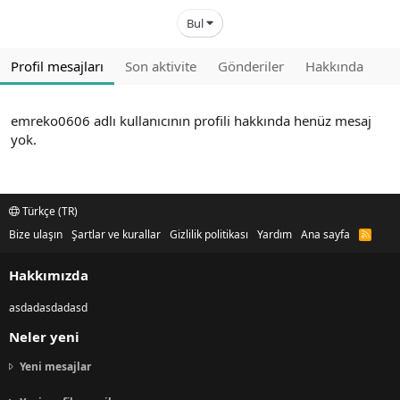
Bul
Profil mesajları
Son aktivite
Gönderiler
Hakkında
emreko0606 adlı kullanıcının profili hakkında henüz mesaj
yok.
Türkçe (TR)
Bize ulaşın
Şartlar ve kurallar
Gizlilik politikası
Yardım
Ana sayfa
R
S
S
Hakkımızda
asdadasdadasd
Neler yeni
Yeni mesajlar