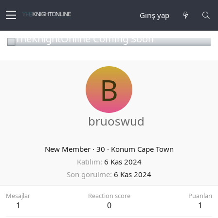
Giriş yap
TheKnightOnline Coming Soon
B
bruoswud
New Member
·
30
·
Konum
Cape Town
Katılım
6 Kas 2024
Son görülme
6 Kas 2024
Mesajlar
Reaction score
Puanları
1
0
1