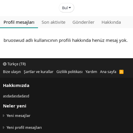
Bul
Profil mesajları
Son aktivite
Gönderiler
Hakkında
bruoswud adlı kullanıcının profili hakkında henüz mesaj yok.
Türkçe (TR)
Bize ulaşın
Şartlar ve kurallar
Gizlilik politikası
Yardım
Ana sayfa
R
S
S
Hakkımızda
asdadasdadasd
Neler yeni
Yeni mesajlar
Yeni profil mesajları