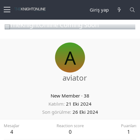
Giriş yap
TheKnightOnline Coming Soon
A
aviator
New Member
·
38
Katılım
21 Eki 2024
Son görülme
26 Eki 2024
Mesajlar
Reaction score
Puanları
4
0
1