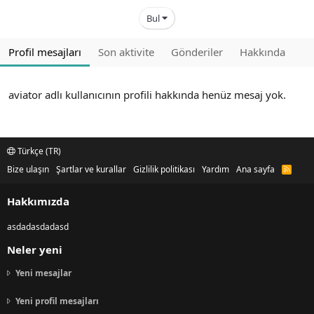
Bul
Profil mesajları
Son aktivite
Gönderiler
Hakkında
aviator adlı kullanıcının profili hakkında henüz mesaj yok.
Türkçe (TR)
Bize ulaşın
Şartlar ve kurallar
Gizlilik politikası
Yardım
Ana sayfa
R
S
S
Hakkımızda
asdadasdadasd
Neler yeni
Yeni mesajlar
Yeni profil mesajları