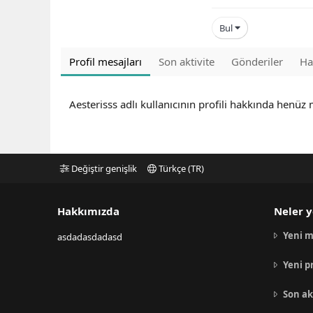
Bul
Profil mesajları
Son aktivite
Gönderiler
Ha
Aesterisss adlı kullanıcının profili hakkında henüz
Değiştir genişlik
Türkçe (TR)
Hakkımızda
Neler y
Yeni m
asdadasdadasd
Yeni p
Son ak