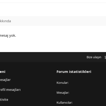
kkında
 mesaj yok.
Bize ulaşın
Ş
eni
Forum istatistikleri
esajlar
Konular
rofil mesajları
Mesajlar
tivite
Kullanıcılar