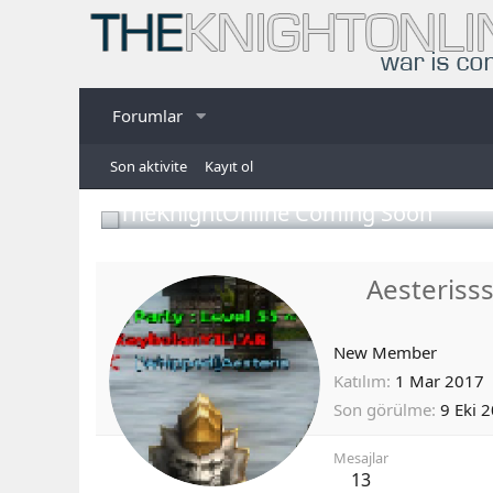
Forumlar
Son aktivite
Kayıt ol
TheKnightOnline Coming Soon
Aesteriss
New Member
Katılım
1 Mar 2017
Son görülme
9 Eki 
Mesajlar
13