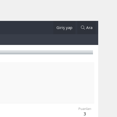
Giriş yap
Ara
Puanları
3