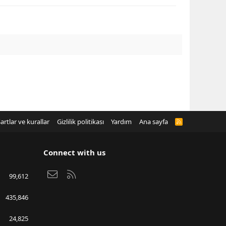
artlar ve kurallar
Gizlilik politikası
Yardım
Ana sayfa
R
S
S
Connect with us
Bize ulaşın
RSS
99,612
435,846
24,825