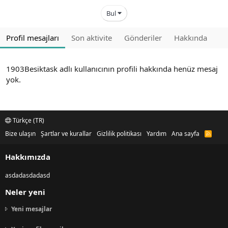
Bul
Profil mesajları
Son aktivite
Gönderiler
Hakkında
1903Besiktask adlı kullanıcının profili hakkında henüz mesaj
yok.
Türkçe (TR)
Bize ulaşın
Şartlar ve kurallar
Gizlilik politikası
Yardım
Ana sayfa
R
S
S
Hakkımızda
asdadasdadasd
Neler yeni
Yeni mesajlar