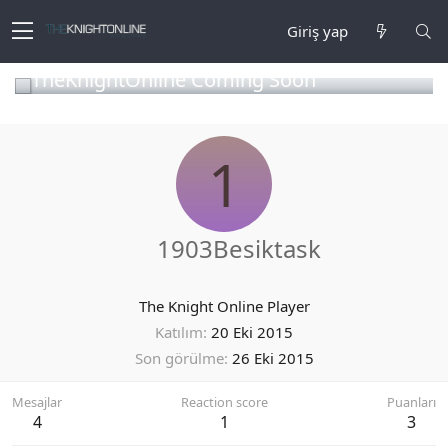
Giriş yap
TheKnightOnline Coming Soon
1
1903Besiktask
The Knight Online Player
Katılım
20 Eki 2015
Son görülme
26 Eki 2015
Mesajlar
Reaction score
Puanları
4
1
3