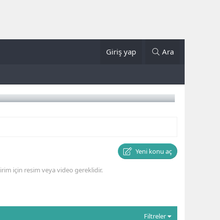
Giriş yap
Ara
Yeni konu aç
irim için resim veya video gereklidir.
Filtreler