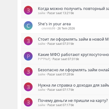
Когда можно получить повторный з
З
займ
Pazar saat 13:21'de
She's in your area
C
cmrmls99
26 Tem 2026
Стоит ли оформлять займ в новой 
З
займ
Pazar saat 07:31'de
Какие МФО работают круглосуточно
Р
Р·Р°Р№Рј
Pazar saat 07:31'de
Безопасно ли оформлять займ онла
З
займ
Pazar saat 07:28'de
Нужна ли справка о доходах для зай
З
займ
Pazar saat 07:17'de
Почему деньги не пришли на карту?
З
займ
Pazar saat 07:17'de