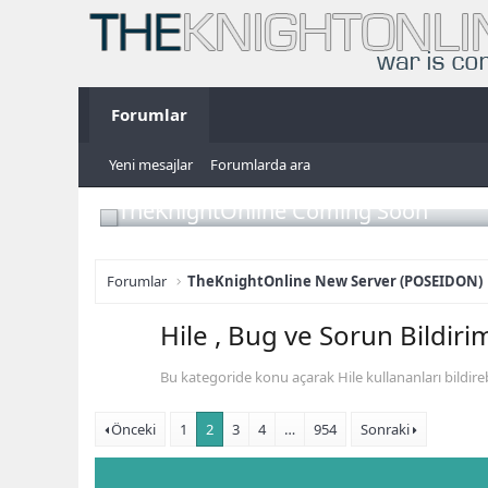
Forumlar
Yeni mesajlar
Forumlarda ara
TheKnightOnline Coming Soon
Forumlar
TheKnightOnline New Server (POSEIDON)
Hile , Bug ve Sorun Bildiri
Bu kategoride konu açarak Hile kullananları bildirebil
Önceki
1
2
3
4
…
954
Sonraki