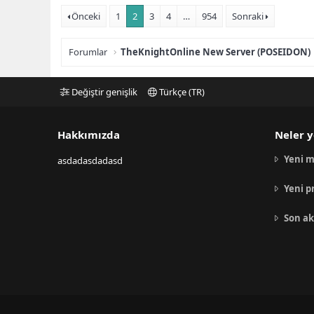
Önceki
1
2
3
4
…
954
Sonraki
Forumlar
TheKnightOnline New Server (POSEIDON)
Değiştir genişlik
Türkçe (TR)
Hakkımızda
Neler y
Yeni m
asdadasdadasd
Yeni p
Son ak