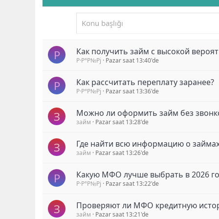
Как получить займ с высокой вероя
Р
Р·Р°Р№Рј
Pazar saat 13:40'de
Как рассчитать переплату заранее?
Р
Р·Р°Р№Рј
Pazar saat 13:36'de
Можно ли оформить займ без звонк
З
займ
Pazar saat 13:28'de
Где найти всю информацию о займах
З
займ
Pazar saat 13:26'de
Какую МФО лучше выбрать в 2026 го
Р
Р·Р°Р№Рј
Pazar saat 13:22'de
Проверяют ли МФО кредитную исто
З
займ
Pazar saat 13:21'de