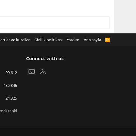
artlar ve kurallar
Gizlilik politikası
Yardım
Ana sayfa
R
S
S
Connect with us
Bize ulaşın
RSS
99,612
435,846
24,825
endFrankl