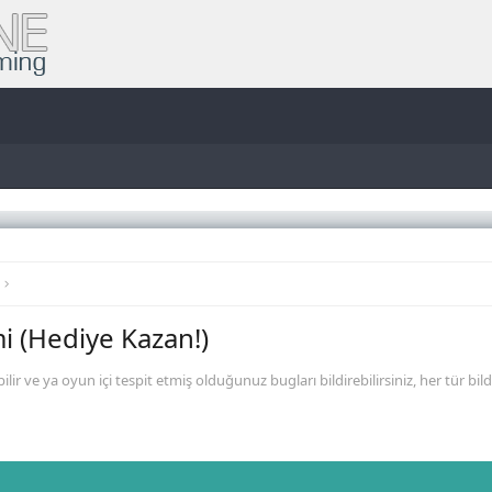
mi (Hediye Kazan!)
ir ve ya oyun içi tespit etmiş olduğunuz bugları bildirebilirsiniz, her tür bild