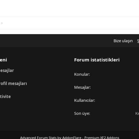
y
k
y
o
l
b
r
i
e
y
k
o
l
r
i
Bize ulaşın
Ş
y
o
r
eni
Forum istatistikleri
esajlar
Konular
rofil mesajları
Mesajlar
tivite
Kullanıcılar
Son üye
K
Advanced Forum Stats by
AddonFlare - Premium XF2 Addons