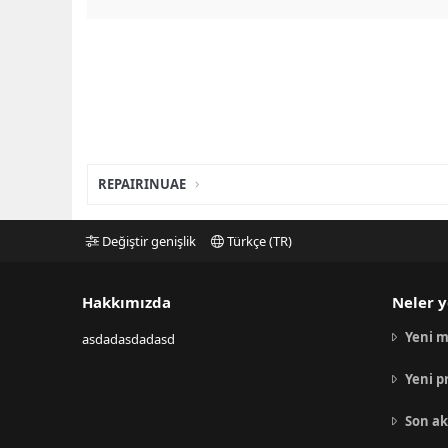
REPAIRINUAE
Değiştir genişlik
Türkçe (TR)
Hakkımızda
Neler y
Yeni m
asdadasdadasd
Yeni p
Son ak