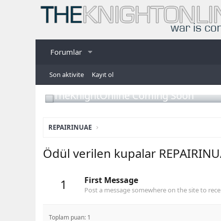
Forumlar
Son aktivite
Kayıt ol
TheKnightOnline Coming Soon
REPAIRINUAE
Ödül verilen kupalar REPAIRIN
First Message
1
Post a message somewhere on the site to recei
Toplam puan: 1