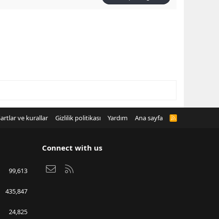
artlar ve kurallar
Gizlilik politikası
Yardım
Ana sayfa
R
S
S
Connect with us
Bize ulaşın
RSS
99,613
435,847
24,825