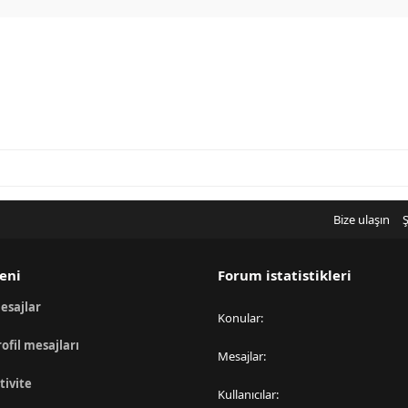
Bize ulaşın
Ş
eni
Forum istatistikleri
esajlar
Konular
rofil mesajları
Mesajlar
tivite
Kullanıcılar