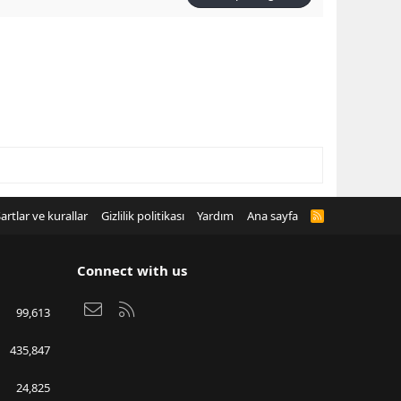
artlar ve kurallar
Gizlilik politikası
Yardım
Ana sayfa
R
S
S
Connect with us
Bize ulaşın
RSS
99,613
435,847
24,825