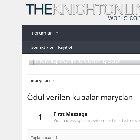
Forumlar
Son aktivite
Kayıt ol
TheKnightOnline Coming Soon
maryclan
Ödül verilen kupalar maryclan
First Message
1
Post a message somewhere on the site to recei
Toplam puan: 1