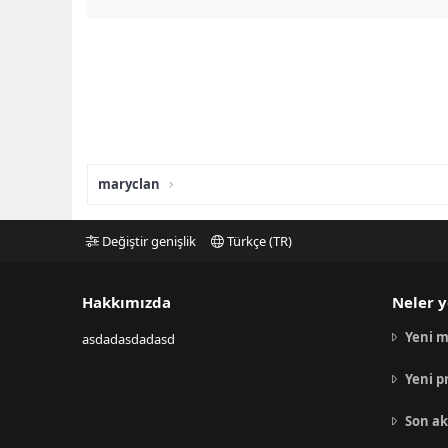
maryclan
Değiştir genişlik
Türkçe (TR)
Hakkımızda
Neler y
Yeni m
asdadasdadasd
Yeni p
Son ak