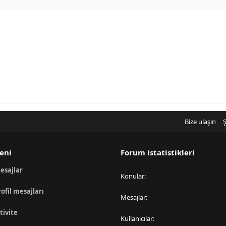
Bize ulaşın
Ş
eni
Forum istatistikleri
esajlar
Konular
rofil mesajları
Mesajlar
tivite
Kullanıcılar