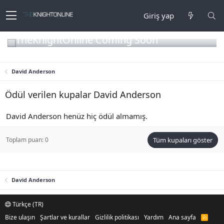
Giriş yap
TheKnightOnline Coming Soon
David Anderson
Ödül verilen kupalar David Anderson
David Anderson henüz hiç ödül almamış.
Toplam puan: 0
Tüm kupaları göster
David Anderson
Türkçe (TR)
Bize ulaşın
Şartlar ve kurallar
Gizlilik politikası
Yardım
Ana sayfa
R
S