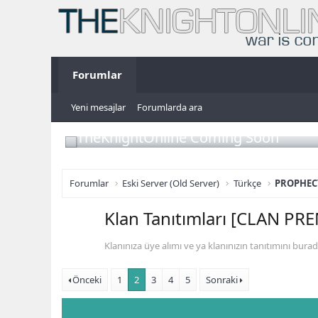
Forumlar
Yeni mesajlar
Forumlarda ara
TheKnightOnline Coming Soon
Forumlar
Eski Server (Old Server)
Türkçe
PROPHEC
Klan Tanıtımları [CLAN P
Klanınıza üye alımı ve ya klanınızın tanıtımını burad
Önceki
1
2
3
4
5
Sonraki