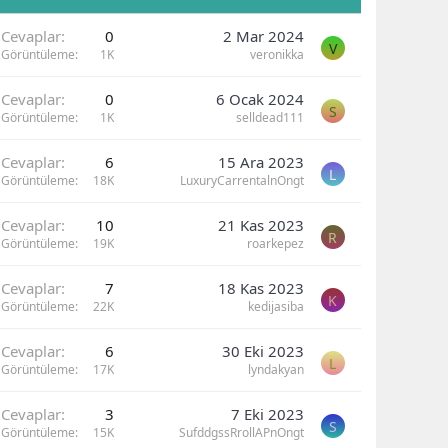
Cevaplar
0
2 Mar 2024
V
Görüntüleme
1K
veronikka
Cevaplar
0
6 Ocak 2024
S
Görüntüleme
1K
selldead111
Cevaplar
6
15 Ara 2023
L
Görüntüleme
18K
LuxuryCarrentalnOngt
Cevaplar
10
21 Kas 2023
R
Görüntüleme
19K
roarkepez
Cevaplar
7
18 Kas 2023
K
Görüntüleme
22K
kedijasiba
Cevaplar
6
30 Eki 2023
L
Görüntüleme
17K
lyndakyan
Cevaplar
3
7 Eki 2023
S
Görüntüleme
15K
SufddgssRrollAPnOngt