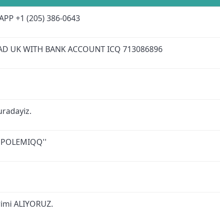
PP +1 (205) 386-0643
EAD UK WITH BANK ACCOUNT ICQ 713086896
uradayiz.
, POLEMIQQ''
rimi ALIYORUZ.