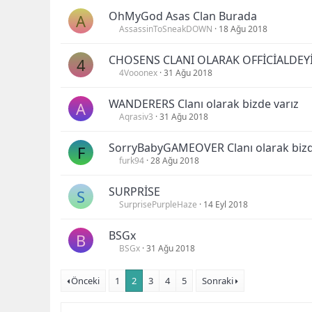
OhMyGod Asas Clan Burada
A
AssassinToSneakDOWN
18 Ağu 2018
CHOSENS CLANI OLARAK OFFİCİALDEY
4
4Vooonex
31 Ağu 2018
WANDERERS Clanı olarak bizde varız
A
Aqrasiv3
31 Ağu 2018
SorryBabyGAMEOVER Clanı olarak bizd
F
furk94
28 Ağu 2018
SURPRİSE
S
SurprisePurpleHaze
14 Eyl 2018
BSGx
B
BSGx
31 Ağu 2018
Önceki
1
2
3
4
5
Sonraki