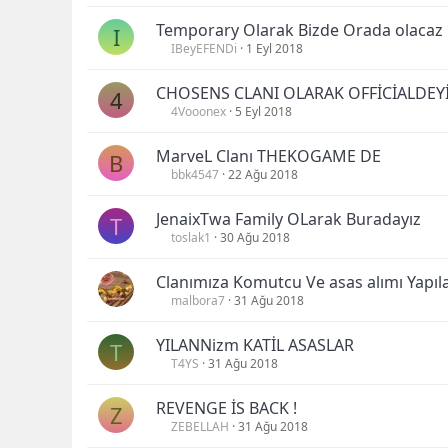
Temporary Olarak Bizde Orada olacaz .
I
IBeyEFENDi
1 Eyl 2018
CHOSENS CLANI OLARAK OFFİCİALDEY
4
4Vooonex
5 Eyl 2018
MarveL Clanı THEKOGAME DE
B
bbk4547
22 Ağu 2018
JenaixTwa Family OLarak Buradayız
T
toslak1
30 Ağu 2018
Clanımıza Komutcu Ve asas alımı Yapıl
malbora7
31 Ağu 2018
YILANNizm KATİL ASASLAR
T
T4YS
31 Ağu 2018
REVENGE İS BACK !
Z
ZEBELLAH
31 Ağu 2018