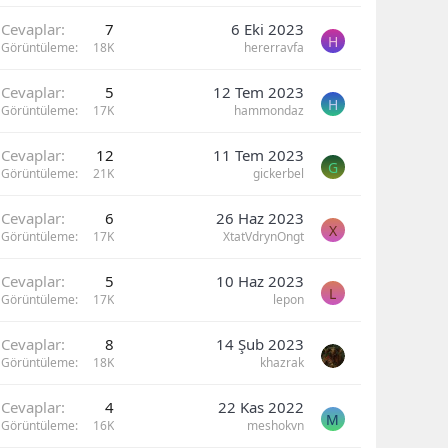
Cevaplar
7
6 Eki 2023
H
Görüntüleme
18K
hererravfa
Cevaplar
5
12 Tem 2023
H
Görüntüleme
17K
hammondaz
Cevaplar
12
11 Tem 2023
G
Görüntüleme
21K
gickerbel
Cevaplar
6
26 Haz 2023
X
Görüntüleme
17K
XtatVdrynOngt
Cevaplar
5
10 Haz 2023
L
Görüntüleme
17K
lepon
Cevaplar
8
14 Şub 2023
Görüntüleme
18K
khazrak
Cevaplar
4
22 Kas 2022
M
Görüntüleme
16K
meshokvn