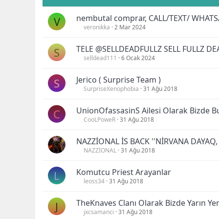
nembutal comprar, CALL/TEXT/ WHATSA
V
veronikka
2 Mar 2024
TELE @SELLDEADFULLZ SELL FULLZ D
S
selldead111
6 Ocak 2024
Jerico ( Surprise Team )
S
SurpriseXenophobia
31 Ağu 2018
UnionOfassasinS Ailesi Olarak Bizde B
C
CooLPoweR
31 Ağu 2018
NAZZİONAL İS BACK ''NİRVANA DAYAQ
NAZZİONAL
31 Ağu 2018
Komutcu Priest Arayanlar
L
leoss34
31 Ağu 2018
TheKnaves Clanı Olarak Bizde Yarın Ye
J
jxcsamanci
31 Ağu 2018