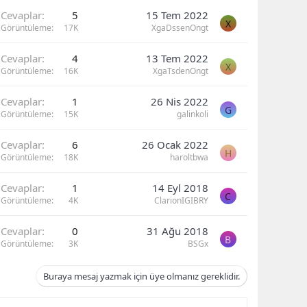
Cevaplar
5
15 Tem 2022
X
Görüntüleme
17K
XgaDssenOngt
Cevaplar
4
13 Tem 2022
X
Görüntüleme
16K
XgaTsdenOngt
Cevaplar
1
26 Nis 2022
G
Görüntüleme
15K
galinkoli
Cevaplar
6
26 Ocak 2022
H
Görüntüleme
18K
haroltbwa
Cevaplar
1
14 Eyl 2018
C
Görüntüleme
4K
ClarionIGIBRY
Cevaplar
0
31 Ağu 2018
B
Görüntüleme
3K
BSGx
Buraya mesaj yazmak için üye olmanız gereklidir.