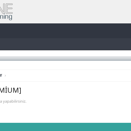
Y
REMİUM]
a yapabilirsiniz.