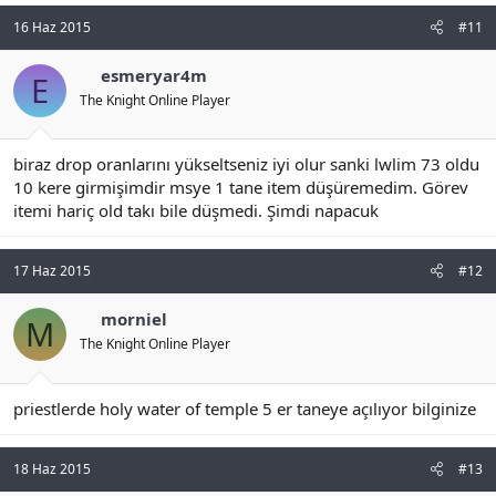
16 Haz 2015
#11
esmeryar4m
E
The Knight Online Player
biraz drop oranlarını yükseltseniz iyi olur sanki lwlim 73 oldu
10 kere girmişimdir msye 1 tane item düşüremedim. Görev
itemi hariç old takı bile düşmedi. Şimdi napacuk
17 Haz 2015
#12
morniel
M
The Knight Online Player
priestlerde holy water of temple 5 er taneye açılıyor bilginize
18 Haz 2015
#13