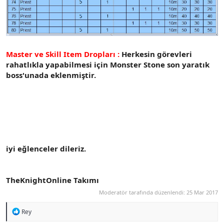
Master ve Skill Item Dropları :
Herkesin görevleri
rahatlıkla yapabilmesi için Monster Stone son yaratık
boss'unada eklenmiştir.
iyi eğlenceler dileriz.
TheKnightOnline Takımı
Moderatör tarafında düzenlendi:
25 Mar 2017
R
Rey
e