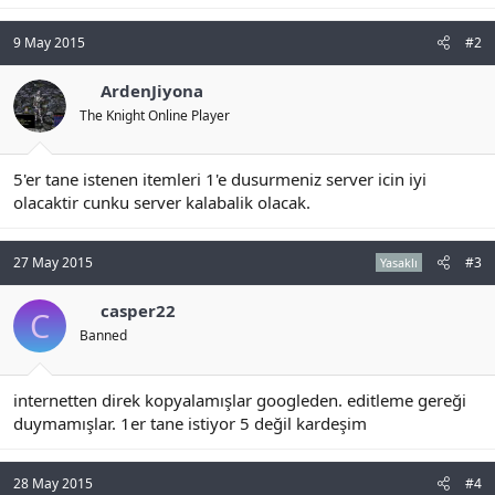
a
c
t
9 May 2015
#2
i
o
ArdenJiyona
n
s
The Knight Online Player
:
5'er tane istenen itemleri 1'e dusurmeniz server icin iyi
olacaktir cunku server kalabalik olacak.
27 May 2015
#3
Yasaklı
casper22
C
Banned
internetten direk kopyalamışlar googleden. editleme gereği
duymamışlar. 1er tane istiyor 5 değil kardeşim
28 May 2015
#4