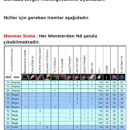
t
i
a
h
n
i
Skiller için gereken itemler aşağıdadır.
Monster Stone :
Her Monsterden %6 şansla
çıkabilmektedir.