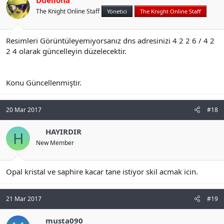
Duellona
The Knight Online Staff
Yönetici
The Knight Online Staff
Resimleri Görüntüleyemiyorsanız dns adresinizi 4 2 2 6 / 4 2
2 4 olarak güncelleyin düzelecektir.
Konu Güncellenmiştir.
20 Mar 2017
#18
HAYIRDIR
H
New Member
Opal kristal ve saphire kacar tane istiyor skil acmak icin.
21 Mar 2017
#19
musta090