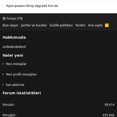
Oyun ipuçları (Drop Upgrade Pus vb)
Türkçe (TR)
Bize ulaşın
Şartlar ve kurallar
Gizlilik politikası
Yardım
Ana sayfa
R
S
S
Hakkımızda
asdadasdadasd
Neler yeni
Yeni mesajlar
Yeni profil mesajları
Son aktivite
Forum istatistikleri
Konular
99,614
Mesajlar
435,848