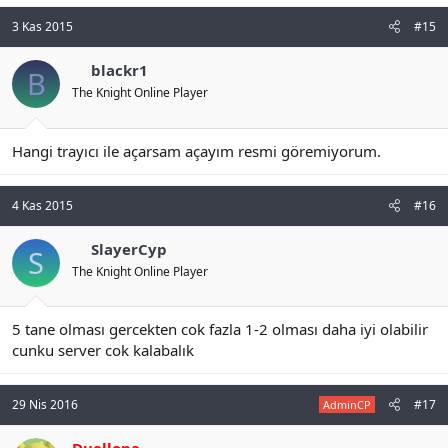
3 Kas 2015
#15
blackr1
B
The Knight Online Player
Hangi trayıcı ile açarsam açayım resmi göremiyorum.
4 Kas 2015
#16
SlayerCyp
S
The Knight Online Player
5 tane olması gercekten cok fazla 1-2 olması daha iyi olabilir
cunku server cok kalabalık
29 Nis 2016
#17
AdminCP