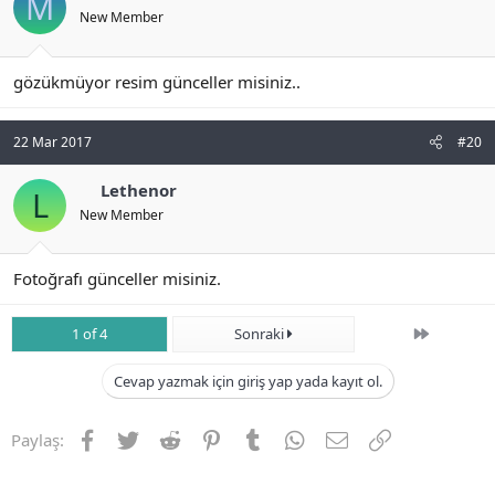
M
New Member
gözükmüyor resim günceller misiniz..
22 Mar 2017
#20
Lethenor
L
New Member
Fotoğrafı günceller misiniz.
Son
1 of 4
Sonraki
Cevap yazmak için giriş yap yada kayıt ol.
Facebook
Twitter
Reddit
Pinterest
Tumblr
WhatsApp
E-posta
Link
Paylaş: