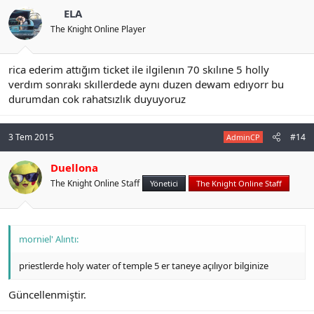
ELA
The Knight Online Player
rica ederim attığım ticket ile ilgilenın 70 skılıne 5 holly
verdım sonrakı skıllerdede aynı duzen dewam edıyorr bu
durumdan cok rahatsızlık duyuyoruz
3 Tem 2015
#14
AdminCP
Duellona
The Knight Online Staff
Yönetici
The Knight Online Staff
morniel' Alıntı:
priestlerde holy water of temple 5 er taneye açılıyor bilginize
Güncellenmiştir.