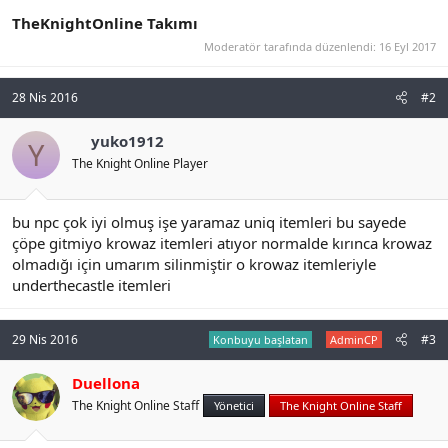
TheKnightOnline Takımı
Moderatör tarafında düzenlendi:
16 Eyl 2017
28 Nis 2016
#2
yuko1912
Y
The Knight Online Player
bu npc çok iyi olmuş işe yaramaz uniq itemleri bu sayede
çöpe gitmiyo krowaz itemleri atıyor normalde kırınca krowaz
olmadığı için umarım silinmiştir o krowaz itemleriyle
underthecastle itemleri
29 Nis 2016
#3
Konbuyu başlatan
AdminCP
Duellona
The Knight Online Staff
Yönetici
The Knight Online Staff