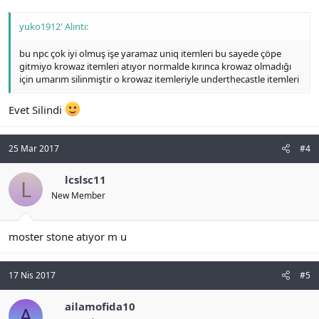
yuko1912' Alıntı:
bu npc çok iyi olmuş işe yaramaz uniq itemleri bu sayede çöpe
gitmiyo krowaz itemleri atıyor normalde kırınca krowaz olmadığı
için umarım silinmiştir o krowaz itemleriyle underthecastle itemleri
Evet Silindi
25 Mar 2017
#4
lcslsc11
L
New Member
moster stone atıyor m u
17 Nis 2017
#5
ailamofida10
A