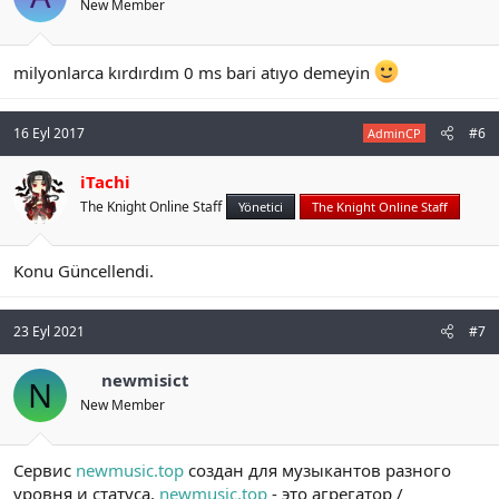
New Member
milyonlarca kırdırdım 0 ms bari atıyo demeyin
16 Eyl 2017
#6
AdminCP
iTachi
The Knight Online Staff
Yönetici
The Knight Online Staff
Konu Güncellendi.
23 Eyl 2021
#7
newmisict
N
New Member
Сервис
newmusic.top
создан для музыкантов разного
уровня и статуса.
newmusic.top
- это агрегатор /