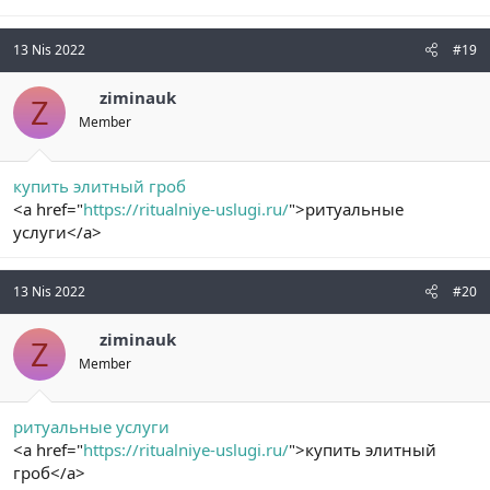
13 Nis 2022
#19
ziminauk
Z
Member
купить элитный гроб
<a href="
https://ritualniye-uslugi.ru/
">ритуальные
услуги</a>
13 Nis 2022
#20
ziminauk
Z
Member
ритуальные услуги
<a href="
https://ritualniye-uslugi.ru/
">купить элитный
гроб</a>