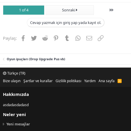
Son
1 of 4
Sonraki
Cevap yazmak için giriş yap yada kayıt ol.
Facebook
Twitter
Reddit
Pinterest
Tumblr
WhatsApp
E-posta
Link
Paylaş:
Oyun ipuçları (Drop Upgrade Pus vb)
Türkçe (TR)
Bize ulaşın
Şartlar ve kurallar
Gizlilik politikası
Yardım
Ana sayfa
R
S
S
Hakkımızda
asdadasdadasd
Neler yeni
Yeni mesajlar