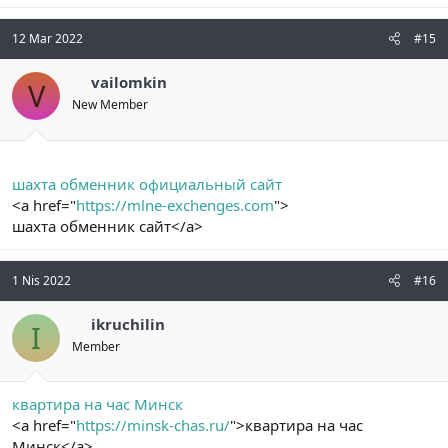
12 Mar 2022
#15
vailomkin
V
New Member
шахта обменник официальный сайт
<a href="
https://mlne-exchenges.com
">
шахта обменник сайт</a>
1 Nis 2022
#16
ikruchilin
I
Member
квартира на час Минск
<a href="
https://minsk-chas.ru/
">квартира на час
Минск</a>