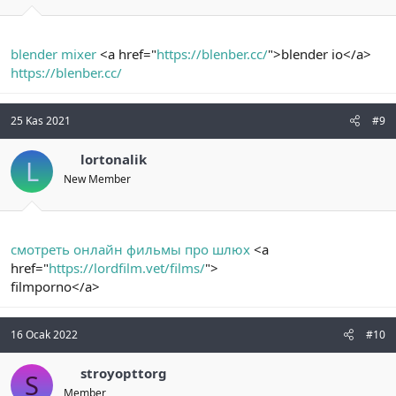
blender mixer
<a href="
https://blenber.cc/
">blender io</a>
https://blenber.cc/
25 Kas 2021
#9
lortonalik
L
New Member
смотреть онлайн фильмы про шлюх
<a
href="
https://lordfilm.vet/films/
">
filmporno</a>
16 Ocak 2022
#10
stroyopttorg
S
Member