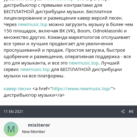
дистрибьютор с прямыми контрактами для
БЕСПЛАТНОЙ дистрибуции музыки. Бесплатное
лицензирование и размещение кавер версий песен.
Через
newmusic.top
можно загрузить музыку в более чем
150 площадок, включая ВК (VK), Boom, Odnoklassniki и
множество других. Команда маркетологов отслушивает
все треки и лучшие продвигает для увеличения
прослушиваний и продаж. Простоя загрузка, быстрое
одобрение и размещение, оперативная поддержка - все
это для музыканта, и все это
newmusic.top
. Лучший
сервис
newmusic.top
для БЕСПЛАТНОЙ дистрибуции
музыки на все платформы.
кавер песни
<a href="
https://www.newmusic.top/
">
дистрибьютор музыки</a>
11 Eki 2021
#8
mixiteror
M
New Member