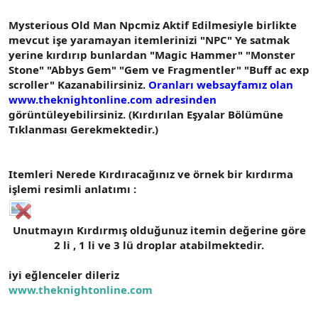
n
i
Mysterious Old Man Npcmiz Aktif Edilmesiyle birlikte
mevcut işe yaramayan itemlerinizi "NPC" Ye satmak
yerine kırdırıp bunlardan "Magic Hammer" "Monster
Stone" "Abbys Gem" "Gem ve Fragmentler" "Buff ac exp
scroller" Kazanabilirsiniz.
Oranları websayfamız olan
www.theknightonline.com
adresinden
görüntüleyebilirsiniz. (Kırdırılan Eşyalar Bölümüne
Tıklanması Gerekmektedir.)
Itemleri Nerede Kırdıracağınız ve örnek bir kırdırma
işlemi resimli anlatımı :
Unutmayın Kırdırmış olduğunuz itemin değerine göre
2 li , 1 li ve 3 lü droplar atabilmektedir.
iyi eğlenceler dileriz
www.theknightonline.com