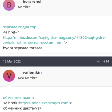
borarenol
B
Member
зеркала гидра тор
<a href="
http://minbizdir.com/sajt-gidra-magaziny/41802-sajt-gidra-
zerkalo-rabochee-na-russkom.html
">
hydra зеркало tor</a>
12 Mar 2022
#14
vailomkin
V
New Member
обменник шахта
<a href="
https://mlne-exchenges.com
">
обменник шахта</a>