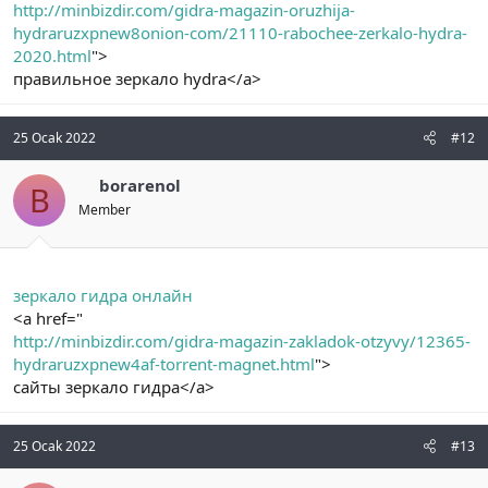
http://minbizdir.com/gidra-magazin-oruzhija-
hydraruzxpnew8onion-com/21110-rabochee-zerkalo-hydra-
2020.html
">
правильное зеркало hydra</a>
25 Ocak 2022
#12
borarenol
B
Member
зеркало гидра онлайн
<a href="
http://minbizdir.com/gidra-magazin-zakladok-otzyvy/12365-
hydraruzxpnew4af-torrent-magnet.html
">
сайты зеркало гидра</a>
25 Ocak 2022
#13