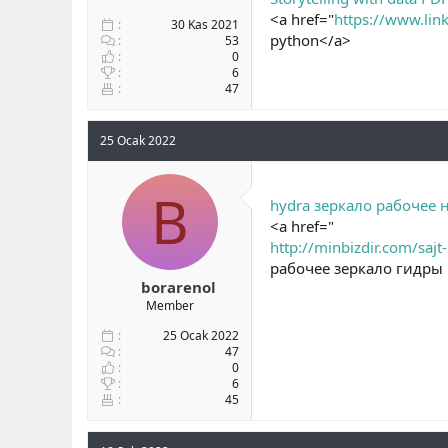
<a href="
https://www.lin
30 Kas 2021
python</a>
53
0
6
47
25 Ocak 2022
B
hydra зеркало рабочее 
<a href="
http://minbizdir.com/saj
рабочее зеркало гидры
borarenol
Member
25 Ocak 2022
47
0
6
45