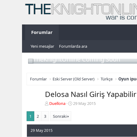
Forumlar
Yeni mesajlar
Forumlarda ara
TheKnightOnline Coming Soon
Forumlar
Eski Server (Old Server)
Türkçe
Oyun ipuç
Delosa Nasıl Giriş Yapabili
K
B
Duellona
29 May 2015
o
a
n
ş
1
2
3
Sonraki
b
l
u
a
29 May 2015
y
n
u
g