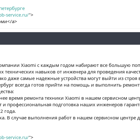
 петербурге
pb-service.ru/
">
оми</a>
компании Xiaomi с каждым годом набирают все большую по
ых технических навыков от инженера для проведения качес
нако даже самые надежные устройства могут выйти из строя
тербург всегда готов прийти на помощь и выполнить ремо
ества:
нее время ремонта техники Xiaomi в нашем сервисном центр
ыт и профессиональная подготовка наших инженеров гарант
2 года.
ка. В случае выполнения работ в нашем сервисном центре 
pb-service.ru/
">