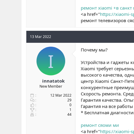
ремонт xiaomi +в санкт
<a href="
https://xiaomi-s
ремонт телевизоров ся
13 Mar 2022
Почему мы?
I
Устройства и гаджеты 
Xiaomi требует серьезн
высокого качества, од
innatatok
центр Xiaomi Санкт-Пе
New Member
конкурентные преимущ
Скорость ремонта. Сред
12 Mar 2022
Гарантия качества. Оп
29
0
Гарантия на все работы 
1
* Бесплатная диагности
44
ремонт сяоми ми
<a href="
https://xiaomi-s