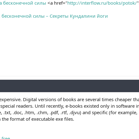
ка бесконечной силы
<a href="
http://interflow.ru/books/potok/
к бесконечной силы – Секреты Кундалини йоги
expensive. Digital versions of books are several times cheaper th
pecial readers. Until recently, e-books existed only in software in
 .txt, .doc, .htm, .chm, .pdf, .rtf, .djvu) and specific (for exampl
 the format of executable exe files.
 free