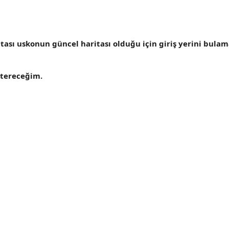
itası uskonun güncel haritası olduğu için giriş yerini bul
tereceğim.