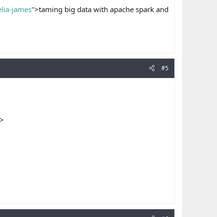
lia-james
">taming big data with apache spark and
#5
">