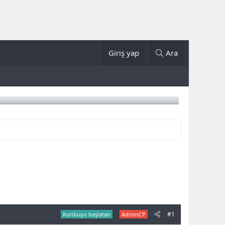
Giriş yap
Ara
#1
Konbuyu başlatan
AdminCP