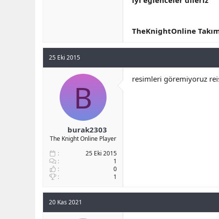
iyi eğlenceler dileriz
TheKnightOnline Takım
25 Eki 2015
resimleri göremiyoruz rei
B
burak2303
The Knight Online Player
25 Eki 2015
1
0
1
20 Kas 2021