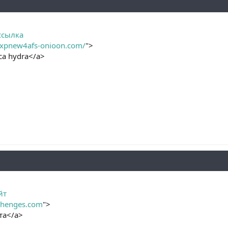
ссылка
uzxpnew4afs-onioon.com/
">
са hydra</a>
йт
xchenges.com
">
та</a>