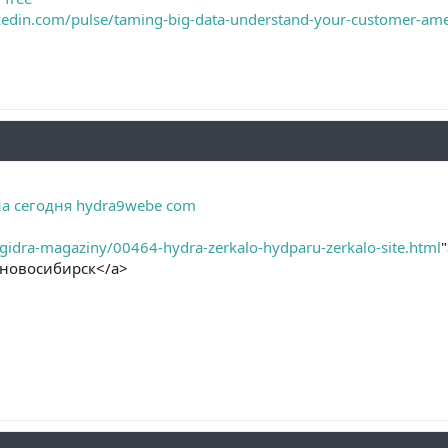
kedin.com/pulse/taming-big-data-understand-your-customer-ame
на сегодня hydra9webe com
t-gidra-magaziny/00464-hydra-zerkalo-hydparu-zerkalo-site.html
 новосибирск</a>