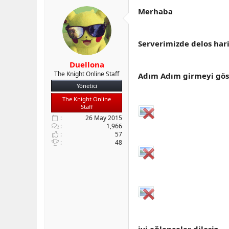
b
ı
Merhaba
a
ç
ş
t
l
a
Serverimizde delos har
a
r
t
i
a
h
Duellona
n
i
The Knight Online Staff
Adım Adım girmeyi gös
Yönetici
The Knight Online
Staff
26 May 2015
1,966
57
48