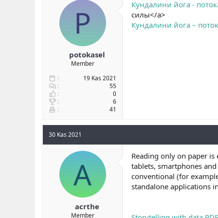
Кундалини йога - пото
P
силы</a>
Кундалини йога – пото
potokasel
Member
19 Kas 2021
55
0
6
41
30 Kas 2021
Reading only on paper is 
A
tablets, smartphones and s
conventional (for example,
standalone applications in
acrthe
Member
Storytelling with data PDF