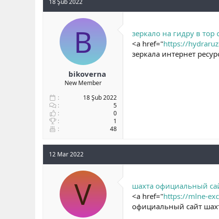
18 Şub 2022
B
зеркало на гидру в тор 
<a href="
https://hydrar
зеркала интернет ресур
bikoverna
New Member
18 Şub 2022
5
0
1
48
12 Mar 2022
V
шахта официальный са
<a href="
https://mlne-e
официальный сайт шах