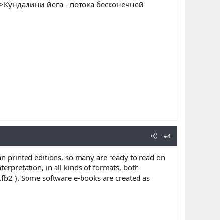
">Кундалини йога - потока бесконечной
#4
an printed editions, so many are ready to read on
terpretation, in all kinds of formats, both
e, .fb2 ). Some software e-books are created as