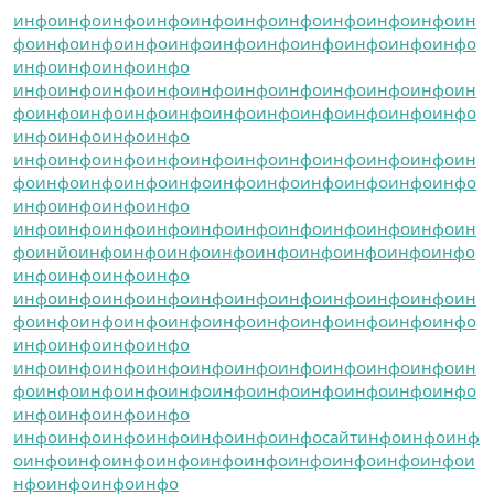
инфо
инфо
инфо
инфо
инфо
инфо
инфо
инфо
инфо
инфо
ин
фо
инфо
инфо
инфо
инфо
инфо
инфо
инфо
инфо
инфо
инфо
инфо
инфо
инфо
инфо
инфо
инфо
инфо
инфо
инфо
инфо
инфо
инфо
инфо
инфо
ин
фо
инфо
инфо
инфо
инфо
инфо
инфо
инфо
инфо
инфо
инфо
инфо
инфо
инфо
инфо
инфо
инфо
инфо
инфо
инфо
инфо
инфо
инфо
инфо
инфо
ин
фо
инфо
инфо
инфо
инфо
инфо
инфо
инфо
инфо
инфо
инфо
инфо
инфо
инфо
инфо
инфо
инфо
инфо
инфо
инфо
инфо
инфо
инфо
инфо
инфо
ин
фо
инйо
инфо
инфо
инфо
инфо
инфо
инфо
инфо
инфо
инфо
инфо
инфо
инфо
инфо
инфо
инфо
инфо
инфо
инфо
инфо
инфо
инфо
инфо
инфо
ин
фо
инфо
инфо
инфо
инфо
инфо
инфо
инфо
инфо
инфо
инфо
инфо
инфо
инфо
инфо
инфо
инфо
инфо
инфо
инфо
инфо
инфо
инфо
инфо
инфо
ин
фо
инфо
инфо
инфо
инфо
инфо
инфо
инфо
инфо
инфо
инфо
инфо
инфо
инфо
инфо
инфо
инфо
инфо
инфо
инфо
инфо
инфо
сайт
инфо
инфо
инф
о
инфо
инфо
инфо
инфо
инфо
инфо
инфо
инфо
инфо
инфо
и
нфо
инфо
инфо
инфо