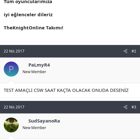
Tüm oyuncularımıza
iyi eğlenceler dileriz
TheKnightOnline Takımı!
22 Nis 2017
#2
PaLmyR4
P
New Member
TEST AMAÇLI CSW SAAT KAÇTA OLACAK ONUDA DESENİZ
22 Nis 2017
#3
SudSayanoRa
New Member