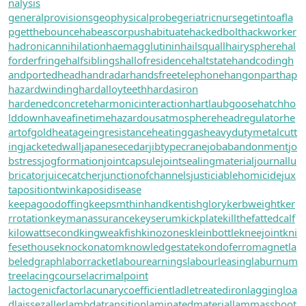
nalysis
generalprovisions
geophysicalprobe
geriatricnurse
getintoafla
p
getthebounce
habeascorpus
habituate
hackedbolt
hackworker
hadronicannihilation
haemagglutinin
hailsquall
hairysphere
hal
forderfringe
halfsiblings
hallofresidence
haltstate
handcoding
h
andportedhead
handradar
handsfreetelephone
hangonpart
hap
hazardwinding
hardalloyteeth
hardasiron
hardenedconcrete
harmonicinteraction
hartlaubgoose
hatchho
lddown
haveafinetime
hazardousatmosphere
headregulator
he
artofgold
heatageingresistance
heatinggas
heavydutymetalcutt
ing
jacketedwall
japanesecedar
jibtypecrane
jobabandonment
jo
bstress
jogformation
jointcapsule
jointsealingmaterial
journallu
bricator
juicecatcher
junctionofchannels
justiciablehomicide
jux
tapositiontwin
kaposidisease
keepagoodoffing
keepsmthinhand
kentishglory
kerbweight
ker
rrotation
keymanassurance
keyserum
kickplate
killthefattedcalf
kilowattsecond
kingweakfish
kinozones
kleinbottle
kneejoint
kni
fesethouse
knockonatom
knowledgestate
kondoferromagnet
la
beledgraph
laborracket
labourearnings
labourleasing
laburnum
tree
lacingcourse
lacrimalpoint
lactogenicfactor
lacunarycoefficient
ladletreatediron
laggingloa
d
laissezaller
lambdatransition
laminatedmaterial
lammasshoot