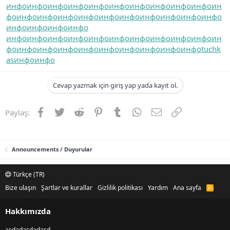
инфо
инфо
инфо
инфо
инфо
инфо
инфо
инфо
инфо
инфо
ин
фо
инфо
инфо
инфо
инфо
инфо
инфо
инфо
инфо
инфо
инфо
инфо
инфо
инфо
инфо
инфо
инфо
инфо
инфо
инфо
инфо
инфо
инфо
инфо
инфо
ин
фо
инфо
инфо
инфо
инфо
инфо
инфо
инфо
инфо
инфо
tuchk
as
инфо
инфо
Cevap yazmak için giriş yap yada kayıt ol.
Facebook
Twitter
Reddit
Pinterest
Tumblr
WhatsApp
E-posta
Link
Paylaş:
Announcements / Duyurular
Türkçe (TR)
Bize ulaşın
Şartlar ve kurallar
Gizlilik politikası
Yardım
Ana sayfa
R
S
S
Hakkımızda
asdadasdadasd