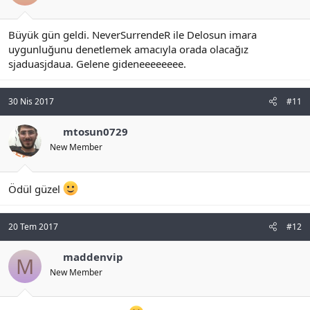
Büyük gün geldi. NeverSurrendeR ile Delosun imara
uygunluğunu denetlemek amacıyla orada olacağız
sjaduasjdaua. Gelene gideneeeeeeee.
30 Nis 2017
#11
mtosun0729
New Member
Ödül güzel
20 Tem 2017
#12
maddenvip
M
New Member