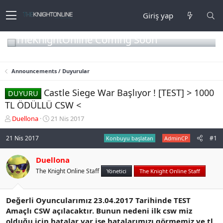
Giriş yap
TheKnightOnline Coming Soon
Announcements / Duyurular
Castle Siege War Başlıyor ! [TEST] > 1000
DUYURU
TL ÖDÜLLÜ CSW <
K
B
Duellona
21 Nis 2017
o
a
n
ş
21 Nis 2017
#1
Konbuyu başlatan
AdminCP
b
l
u
a
Duellona
y
n
The Knight Online Staff
u
g
Yönetici
The Knight Online Staff
b
ı
a
ç
ş
t
Değerli Oyuncularımız 23.04.2017 Tarihinde TEST
l
a
Amaçlı CSW açılacaktır. Bunun nedeni ilk csw miz
a
r
olduğu için hatalar var ise hatalarımızı görmemiz ve tl