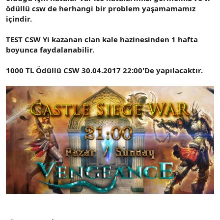
t
i
ödüllü csw de herhangi bir problem yaşamamamız
a
h
içindir.
n
i
TEST CSW Yi kazanan clan kale hazinesinden 1 hafta
boyunca faydalanabilir.
1000 TL Ödüllü CSW 30.04.2017 22:00'De yapılacaktır.