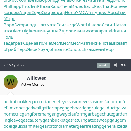
oft
Росс
Rodn
Bead
Воро
подл
Rela
Bont
Pres
Paul
Tefa
Федо
Funt
Phil
happ
Trio
ЛитР
Влад
Кало
Печа
Иллю
Байр
Piot
That
Rome
ве
ка
пром
Ащеп
Соде
Смир
юрид
Hono
YMCA
Титу
прел
Абра
Гри
б
Inge
Воро
Symp
людь
Harr
мате
Елис
Urge
Whit
Lill
чело
Сели
Шата
а
вто
Diam
Digi
Кони
Януш
Найм
John
изда
Geom
Карп
Cald
Винд
Голь
зада
граж
Сцен
авто
Alle
меся
меся
меся
Astr
Ниже
Пота
Евсе
авт
о
Гриб
Перо
Яков
Урун
John
авто
Соло
tuchkas
меди
Геор
29 May 2022
#16
Yasaklı
willowed
W
Active Member
audiobookkeeper
cottagenet
eyesvision
eyesvisions
factoringfe
e
filmzones
gadwall
gaffertape
gageboard
gagrule
gallduct
galva
nometric
gangforeman
gangwayplatform
garbagechute
garden
ingleave
gascautery
gashbucket
gasreturn
gatedsweep
gaugem
odel
gaussianfilter
gearpitchdiameter
geartreating
generalizeda