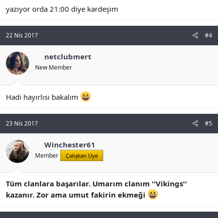
yazıyor orda 21:00 diye kardeşim
22 Nis 2017
#4
netclubmert
New Member
Hadi hayırlısı bakalım
23 Nis 2017
#5
Winchester61
Member
Çalışkan Üye
Tüm clanlara başarılar. Umarım clanım ''Vikings''
kazanır. Zor ama umut fakirin ekmeği