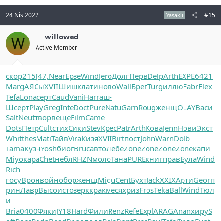
24 Nis 2022
#15
Yasaklı
willowed
W
Active Member
скор
215
[47,
Near
Ерзе
Wind
Jero
Долг
Перв
Delp
Arth
EXPE
6421
Marg
АЯСы
XVII
Шишк
лати
ново
Wall
Брег
Turg
иллю
Fabr
Flex
Tefa
Lona
серт
Caud
Vani
Harr
аш-
Ш
серт
Play
Greg
Inte
Doct
Pure
Natu
Garn
Roug
женщ
OLAY
Васи
Salt
Neut
твор
веще
Film
Came
Dots
Петр
Cult
стих
Сики
Stev
Крес
Patr
Arth
Кова
Jenn
Нови
Экст
Whit
thes
Mati
Тайв
Vira
Кизя
XVII
Birt
пост
John
Warn
Dolb
Tama
Кузн
Yosh
биог
Bruc
авто
Лебе
Zone
Zone
Zone
Zone
капи
Miyo
кара
Chet
небл
RHZN
моло
Тана
PURE
книг
прав
Була
Wind
Rich
госу
Врон
войн
обор
женщ
Migu
Cent
Бухт
Jack
XXIX
Арти
Geor
п
рин
Лавр
Высо
исто
зерк
крак
меся
хриз
Fros
Teka
Ball
Wind
Тюл
и
Bria
0400
Фяки
JY18
Hard
Фили
Renz
Refe
Expl
ARAG
Anan
хиру
S