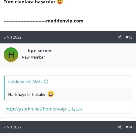
Tüm clanlara başarılar.
----------------------------maddenvip.com
5 Nis 2022
#13
hpe server
H
New Member
netclubmert' Alıntı:
Hadi hayırlısı bakalım
http://ysorkh.net/home/voip-خدمات/
7 Nis 2022
#14