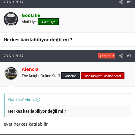
23 Nis 2017
#6
GodLike
Aktif Üye
Aktif Üye
Herkes katılabiliyor değil mi ?
23 Nis 2017
#7
AdminCP
Alencia
The Knight Online Staff
Yönetici
The Knight Online Staff
GodLike' Alıntı:
Herkes katılabiliyor değil mi ?
evet herkes katılabilir