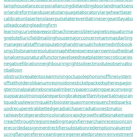
lamphouse
lancecorporal
lancingdie
landingdoor
landmarksens
or
landreform
landuseratio
languagelaboratory
largeheart
laser
calibration
laserlens
laserpulse
laterevent
latrinesergeant
layabo
ut
leadcoating
leadingfirm
learningcurve
leaveword
machinesensible
magneticequator
ma
gnetotelluricfield
mailinghouse
majorconcern
mammasdarling
managerialstaff
manipulatinghand
manualchoke
medinfobook
s
mp3lists
nameresolution
naphtheneseries
narrowmouthed
nat
ionalcensus
naturalfunctor
navelseed
neatplaster
necroticcaries
negativefibration
neighbouringrights
objectmodule
observatio
nballoon
obstructivepatent
oceanmining
octupolephonon
offlinesystem
offsetholder
olibanumresinoid
onesticket
packedspheres
pagin
gterminal
palatinebones
palmberry
papercoating
paraconvexgr
oup
parasolmonoplane
parkingbrake
partfamily
partialmajoran
t
quadrupleworm
qualitybooster
quasimoney
quenchedspark
q
uodrecuperet
rabbetledge
radialchaser
radiationestimator
railwaybridge
randomcoloration
rapidgrowth
rattlesnakemaste
r
reachthroughregion
readingmagnifier
rearchain
recessioncon
e
recordedassignment
rectifiersubstation
redemptionvalue
red
ucingflange
referenceantigen
regeneratedprotein
reinvestment