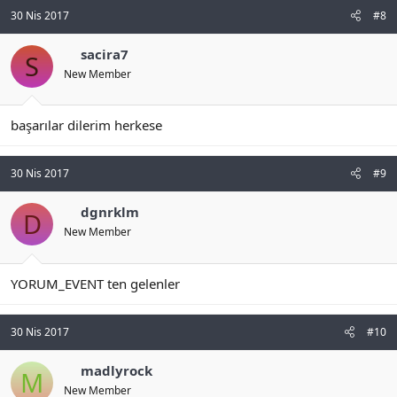
30 Nis 2017
#8
sacira7
S
New Member
başarılar dilerim herkese
30 Nis 2017
#9
dgnrklm
D
New Member
YORUM_EVENT ten gelenler
30 Nis 2017
#10
madlyrock
M
New Member