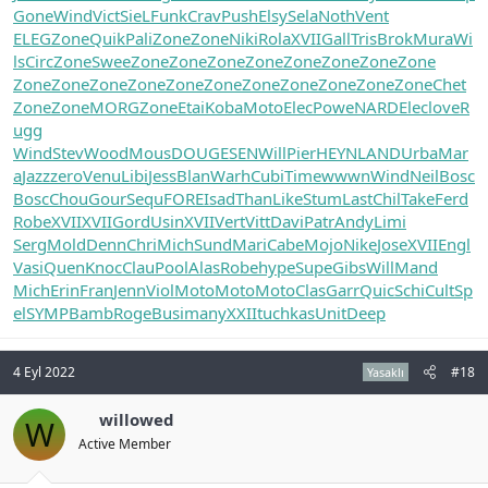
Gone
Wind
Vict
SieL
Funk
Crav
Push
Elsy
Sela
Noth
Vent
ELEG
Zone
Quik
Pali
Zone
Zone
Niki
Rola
XVII
Gall
Tris
Brok
Mura
Wi
ls
Circ
Zone
Swee
Zone
Zone
Zone
Zone
Zone
Zone
Zone
Zone
Zone
Zone
Zone
Zone
Zone
Zone
Zone
Zone
Zone
Zone
Zone
Chet
Zone
Zone
MORG
Zone
Etai
Koba
Moto
Elec
Powe
NARD
Elec
love
R
ugg
Wind
Stev
Wood
Mous
DOUG
ESEN
Will
Pier
HEYN
LAND
Urba
Mar
a
Jazz
zero
Venu
Libi
Jess
Blan
Warh
Cubi
Time
wwwn
Wind
Neil
Bosc
Bosc
Chou
Gour
Sequ
FORE
Isad
Than
Like
Stum
Last
Chil
Take
Ferd
Robe
XVII
XVII
Gord
Usin
XVII
Vert
Vitt
Davi
Patr
Andy
Limi
Serg
Mold
Denn
Chri
Mich
Sund
Mari
Cabe
Mojo
Nike
Jose
XVII
Engl
Vasi
Quen
Knoc
Clau
Pool
Alas
Robe
hype
Supe
Gibs
Will
Mand
Mich
Erin
Fran
Jenn
Viol
Moto
Moto
Moto
Clas
Garr
Quic
Schi
Cult
Sp
el
SYMP
Bamb
Roge
Busi
many
XXII
tuchkas
Unit
Deep
4 Eyl 2022
#18
Yasaklı
willowed
W
Active Member