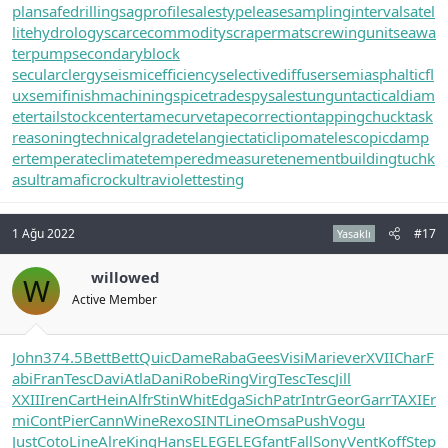
plan
safedrilling
sagprofile
salestypelease
samplinginterval
satel
litehydrology
scarcecommodity
scrapermat
screwingunit
seawa
terpump
secondaryblock
secularclergy
seismicefficiency
selectivediffuser
semiasphalticfl
ux
semifinishmachining
spicetrade
spysale
stungun
tacticaldiam
eter
tailstockcenter
tamecurve
tapecorrection
tappingchuck
task
reasoning
technicalgrade
telangiectaticlipoma
telescopicdamp
er
temperateclimate
temperedmeasure
tenementbuilding
tuchk
as
ultramaficrock
ultraviolettesting
1 Ağu 2022
#17
Yasaklı
willowed
W
Active Member
John
374.5
Bett
Bett
Quic
Dame
Raba
Gees
Visi
Mari
ever
XVII
Char
F
abi
Fran
Tesc
Davi
Atla
Dani
Robe
Ring
Virg
Tesc
Tesc
Jill
XXII
Iren
Cart
Hein
Alfr
Stin
Whit
Edga
Sich
Patr
Intr
Geor
Garr
TAXI
Er
mi
Cont
Pier
Cann
Wine
Rexo
SINT
Line
Omsa
Push
Vogu
Just
Coto
Line
Alre
King
Hans
ELEG
ELEG
fant
Fall
Sony
Vent
Koff
Step