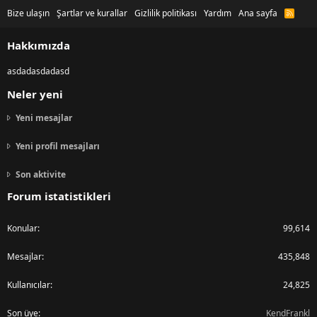
Bize ulaşın
Şartlar ve kurallar
Gizlilik politikası
Yardım
Ana sayfa
R
S
S
Hakkımızda
asdadasdadasd
Neler yeni
Yeni mesajlar
Yeni profil mesajları
Son aktivite
Forum istatistikleri
Konular
99,614
Mesajlar
435,848
Kullanıcılar
24,825
Son üye
KendFrankl