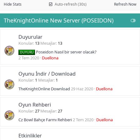
Hide Stats
Auto-refresh (30s)
Refresh Now
TheKnightOnline New Server (POSEIDON)
Duyurular
Konular
13
Mesajlar
13
Poseidon Nasıl bir server olacak?
DUYURU
2 Tem 2020
Duellona
Oyunu İndir / Download
Konular
1
Mesajlar
1
TheKnightOnline Download
29 Haz 2020
Duellona
Oyun Rehberi
Konular
27
Mesajlar
27
Cz Bowl Bahçe Farmı Rehberi
2 Tem 2020
Duellona
Etkinlikler