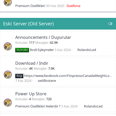
Premium Özellikleri
30 Haz 2020
Duellona
Eski Server (Old Server)
Announcements / Duyurular
Konular
117
Mesajlar
42.9K
8vs8 Eşleşmeler
5 Kas 2024
RolandoLed
DUYURU
Download / Indir
Konular
4K
Mesajlar
7.9K
https://www.facebook.com/FitspressoCanadaWeightLoss/
Bilgi
7 Kas 2024
sedillosteve
Power Up Store
Konular
4
Mesajlar
720
Premium Özellikleri Nelerdir ?
5 Kas 2024
RolandoLed