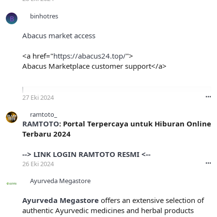
binhotres
B
Abacus market access
<a href="
https://abacus24.top/
">
Abacus Marketplace customer support</a>
Abacus Market - Secure Darknet Marketplace
27 Eki 2024
•••
Join Abacus Market for secure, anonymous...
ramtoto_
abacus24.top
RAMTOTO
: Portal Terpercaya untuk Hiburan Online
Terbaru 2024
--> LINK LOGIN RAMTOTO RESMI <--
26 Eki 2024
•••
Ayurveda Megastore
Ayurveda Megastore
offers an extensive selection of
authentic Ayurvedic medicines and herbal products