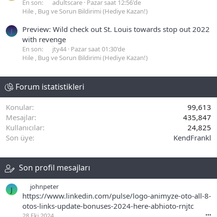
En son:
adultscare
Pazar saat 12:56'de
Hile , Bug ve Sorun Bildirimi (Hediye Kazan!)
Preview: Wild check out St. Louis towards stop out 2022
J
with revenge
En son:
jty44
Pazar saat 01:30'de
Hile , Bug ve Sorun Bildirimi (Hediye Kazan!)
Forum istatistikleri
Konular
99,613
Mesajlar
435,847
Kullanıcılar
24,825
Son üye
KendFrankl
Son profil mesajları
johnpeter
J
https://www.linkedin.com/pulse/logo-animyze-oto-all-8-
otos-links-update-bonuses-2024-here-abhioto-rnjtc
28 Eki 2024
•••