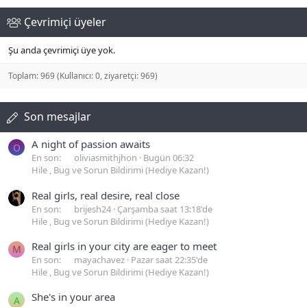
Çevrimiçi üyeler
Şu anda çevrimiçi üye yok.
Toplam: 969 (Kullanıcı: 0, ziyaretçi: 969)
Son mesajlar
A night of passion awaits
O
En son:
oliviasmithjhon
Bugün 06:32
Hile , Bug ve Sorun Bildirimi (Hediye Kazan!)
Real girls, real desire, real close
En son:
brijesh24
Çarşamba saat 13:18'de
Hile , Bug ve Sorun Bildirimi (Hediye Kazan!)
Real girls in your city are eager to meet
M
En son:
mayachavez
Pazar saat 22:35'de
Hile , Bug ve Sorun Bildirimi (Hediye Kazan!)
She's in your area
A