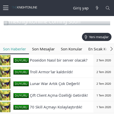
Giriş yap
TheKnightOnline Coming Soon
Yeni mesajlar
Son Haberler
Son Mesajlar
Son Konular
En Sıcak Konul
Poseidon Nasıl bir server olacak?
DUYURU
2 Tem 2020
Troll Armor'lar kaldırıldı!
DUYURU
2 Tem 2020
Lunar War Artık Çok Değerli!
DUYURU
2 Tem 2020
Çift Client Açma Özelliği Getirdik!
DUYURU
1 Tem 2020
70 Skill Açmayı Kolaylaştırdık!
DUYURU
1 Tem 2020