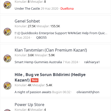
Konular
8
Mesajlar
8
Under The Castle
29 Haz 2020
Duellona
Genel Sohbet
Konular
27.5K
Mesajlar
155.5K
!! {{ QuickBooks Enterprise Support %%%Get Help From QuickBooks Help Without Any Doubt
8 Kas 2024
QBO55
Klan Tanıtımları (Clan Premium Kazan!)
Konular
3.6K
Mesajlar
5.9K
Smart Hemp Gummies Australia
7 Kas 2024
rakhiarya1
Hile , Bug ve Sorun Bildirimi (Hediye
Kazan!)
Yeni
Konular
4K
Mesajlar
5.4K
A night of passion awaits
Bugün 06:32
oliviasmithjhon
Power Up Store
Konular
4
Mesajlar
4