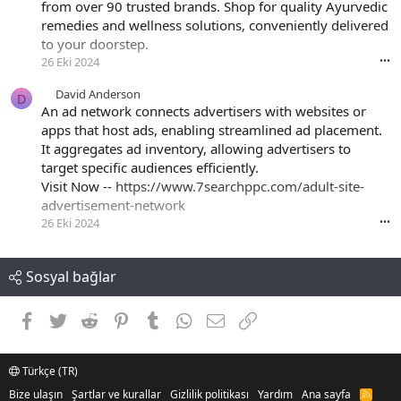
from over 90 trusted brands. Shop for quality Ayurvedic
remedies and wellness solutions, conveniently delivered
to your doorstep.
26 Eki 2024
•••
David Anderson
D
An ad network connects advertisers with websites or
apps that host ads, enabling streamlined ad placement.
It aggregates ad inventory, allowing advertisers to
target specific audiences efficiently.
Visit Now --
https://www.7searchppc.com/adult-site-
advertisement-network
26 Eki 2024
•••
Sosyal bağlar
Facebook
Twitter
Reddit
Pinterest
Tumblr
WhatsApp
E-posta
Link
Türkçe (TR)
Bize ulaşın
Şartlar ve kurallar
Gizlilik politikası
Yardım
Ana sayfa
R