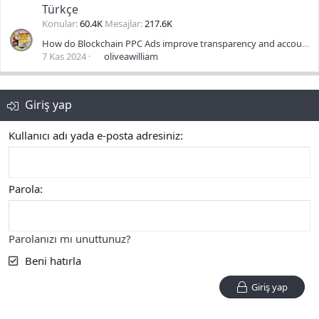
Türkçe
Konular
60.4K
Mesajlar
217.6K
How do Blockchain PPC Ads improve transparency and accountability in advertising?
7 Kas 2024
oliveawilliam
Giriş yap
Kullanıcı adı yada e-posta adresiniz
Parola
Parolanızı mı unuttunuz?
Beni hatırla
Giriş yap